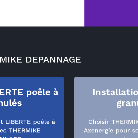
ERMIKE DEPANNAGE
BERTE poêle à
Installati
nulés
gran
at LIBERTE poêle à
Choisir THERM
vec THERMIKE
Axenergie pour so