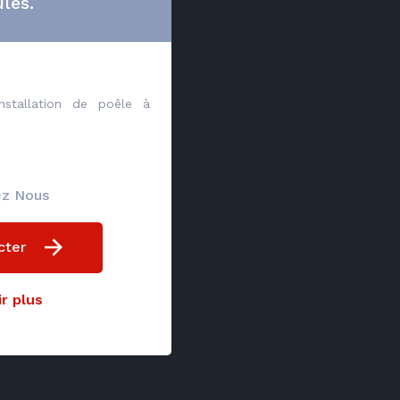
lés.
nstallation de poêle à
ez Nous
cter
r plus