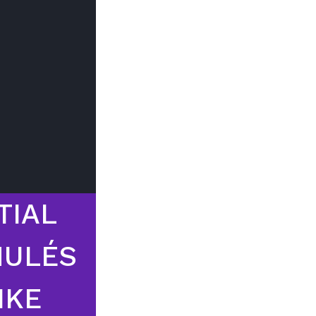
Trouver mon
Le prix peut
du type d
TIAL
NULÉS
IKE