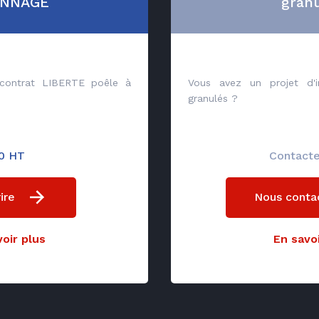
ANNAGE
granu
 contrat LIBERTE poêle à
Vous avez un projet d'i
granulés ?
0 HT
Contact
ire
Nous conta
oir plus
En savoi