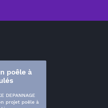
on poêle à
ulés
IKE DEPANNAGE
n projet poêle à