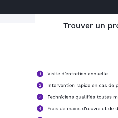
Trouver un pr
Le contrat comprend :
5 bonnes raiso
La visite d'entretien annuelle
Une prise en charge prioritaire e
Choisir le contrat IN
Les dépannages justifiés
granulé
Visite d’entretien annuelle
1
Intervention rapide en cas de 
2
Techniciens qualifiés toutes 
3
Frais de mains d'œuvre et de 
4