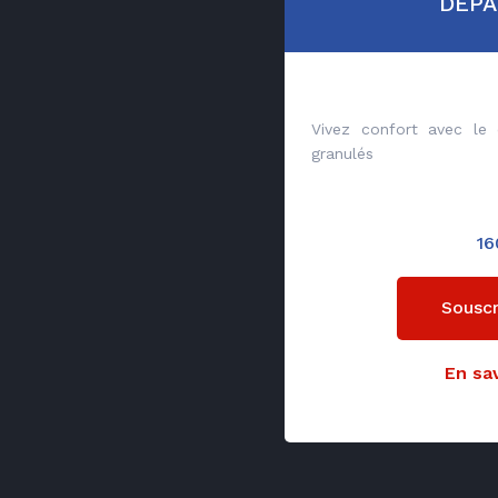
DEP
Vivez confort avec le
granulés
16
Souscr
En sav