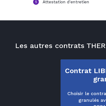
Attestation d'entretien
5
Les autres contrats TH
Contrat LI
gra
Choisir le contr
granulés a