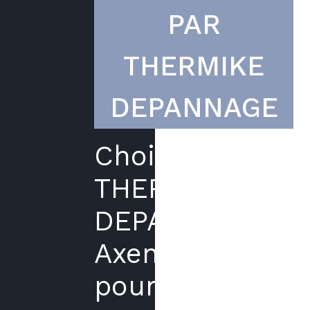
PAR
THERMIKE
DEPANNAGE
Choisir
THERMIKE
DEPANNAGE
Axenergie
pour