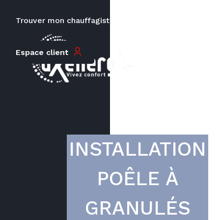
Trouver mon chauffagiste
Carrières
Le prix peut varier en fonction de
Espace client
la puissance, du type de votre
appareil et de votre lieu
d’habitation.
INSTALLATION
POÊLE À
GRANULÉS