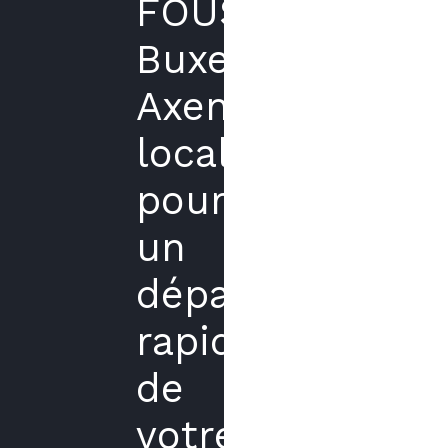
FOUSSETTE
Buxerolles
Axenergie
local
pour
un
dépannage
rapide
de
votre