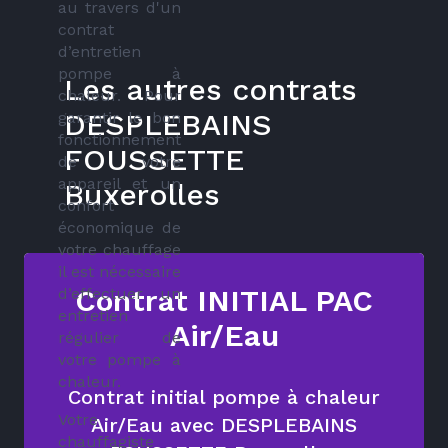
au travers d'un
contrat
d’entretien
pompe à
Les autres contrats
chaleur. Pour
DESPLEBAINS
garantir le bon
fonctionnement
FOUSSETTE
de votre
appareil et un
Buxerolles
confort
économique de
votre chauffage
il est nécessaire
Contrat INITIAL PAC
d’effectuer un
entretien
Air/Eau
régulier de
votre pompe à
chaleur.
Contrat initial pompe à chaleur
Votre
Air/Eau avec DESPLEBAINS
chauffagiste