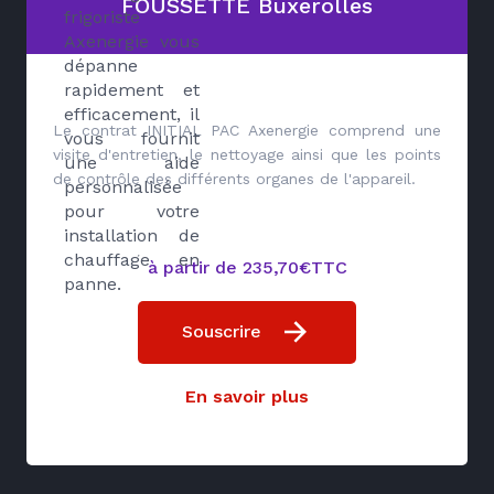
FOUSSETTE Buxerolles
frigoriste
Axenergie vous
dépanne
rapidement et
efficacement, il
Le contrat INITIAL PAC Axenergie comprend une
vous fournit
visite d'entretien, le nettoyage ainsi que les points
une aide
de contrôle des différents organes de l'appareil.
personnalisée
pour votre
installation de
chauffage en
à partir de 235,70€TTC
panne.
Souscrire
En savoir plus