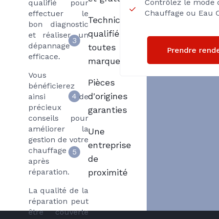
Contrôlez le mode 
qualifié pour
Chauffage ou Eau C
effectuer le
Techniciens
bon diagnostic
qualifiés
et réaliser un
3
dépannage
toutes
Prendre rend
efficace.
marques
Vous
Pièces
bénéficierez
d'origines
4
ainsi de
précieux
garanties
conseils pour
améliorer la
Une
gestion de votre
entreprise
chauffage
5
de
après
réparation.
proximité
La qualité de la
réparation peut
être couverte