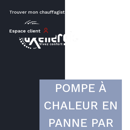
Trouver mon chauffagiste
Carrières
Le prix peut varier en fonction de
Espace client
la puissance, du type de votre
appareil et de votre lieu
d’habitation.
POMPE À
CHALEUR EN
PANNE PAR