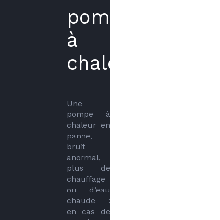
pompe
à
chaleur
Une 
pompe à 
chaleur en 
panne, 
bruit 
anormal, 
plus de 
chauffage 
ou d’eau 
chaude : 
en cas de 