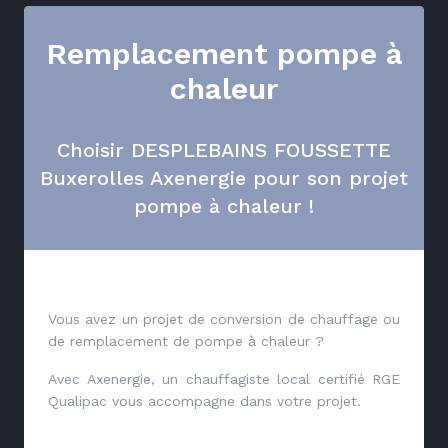
Remplacement pompe à
chaleur
Choisir DESPLEBAINS FOUSSETTE
Buxerolles Axenergie pour son projet
pompe à chaleur !
Vous avez un projet de conversion de chauffage ou
de remplacement de pompe à chaleur ?
Avec Axenergie, un chauffagiste local certifié RGE
Qualipac vous accompagne dans votre projet.