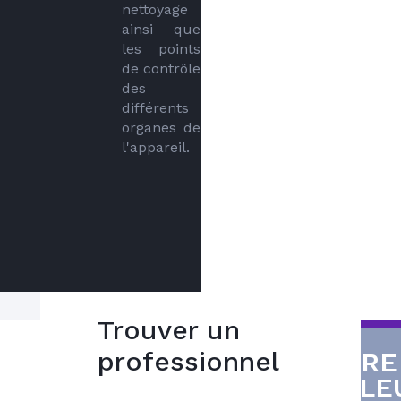
nettoyage 
ainsi que 
les points 
de contrôle 
des 
différents 
organes de 
l'appareil.
Trouver un
L’entretien d’une
professionnel
VOTRE
5
PAC (pompe à
CHALE
bonnes
chaleur) par un