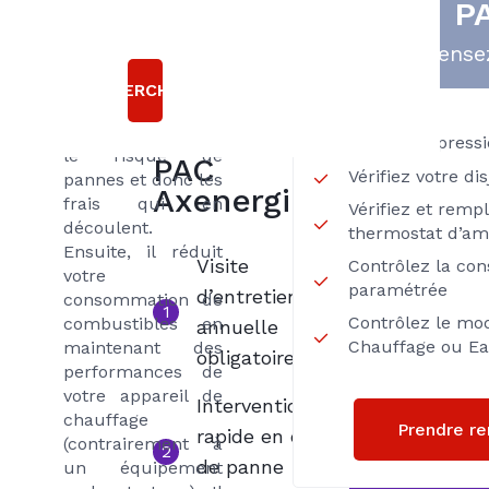
P
frigoriste
raisons
spécialiste permet
Pensez
d’économiser à
choisir le
différents niveaux.
RECHERCHER
contrat
Tout d’abord, il
INITIAL
permet de réduire
Vérifiez la press
le risque de
PAC
Vérifiez votre di
pannes et donc les
Axenergie
frais qui en
Vérifiez et remp
découlent.
thermostat d’am
Ensuite, il réduit
Visite
Contrôlez la co
votre
paramétrée
d’entretien
consommation de
1
Contrôlez le mo
combustibles en
annuelle
Chauffage ou Ea
maintenant des
obligatoire
performances de
votre appareil de
Intervention
chauffage
Prendre r
rapide en cas
(contrairement à
2
de panne
un équipement