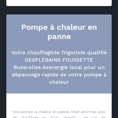
Pompe à chaleur en
panne
Votre chauffagiste frigoriste qualifié
DESPLEBAINS FOUSSETTE
Buxerolles Axenergie local pour un
dépannage rapide de votre pompe à
chaleur
Une pompe à chaleur en panne, bruit anormal, plus
de chauffage ou d’eau chaude : en cas de