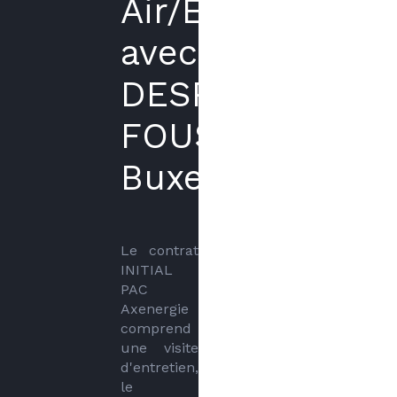
Air/Eau
avec
DESPLEBAINS
FOUSSETTE
Buxerolles
Le contrat 
INITIAL 
PAC 
Axenergie 
comprend 
une visite 
d'entretien, 
le 