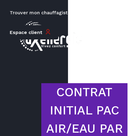
Trouver mon chauffagiste
Carrières
Le prix peut varier en fonction de
Espace client
la puissance, du type de votre
appareil et de votre lieu
d’habitation.
CONTRAT
INITIAL PAC
AIR/EAU PAR