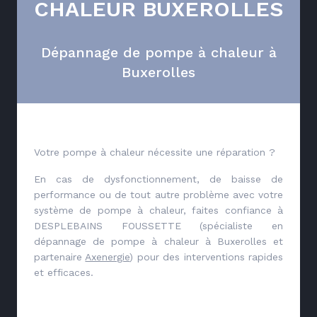
CHALEUR BUXEROLLES
Dépannage de pompe à chaleur à
Buxerolles
Votre pompe à chaleur nécessite une réparation ?
En cas de dysfonctionnement, de baisse de
performance ou de tout autre problème avec votre
système de pompe à chaleur, faites confiance à
DESPLEBAINS FOUSSETTE (spécialiste en
dépannage de pompe à chaleur à Buxerolles et
partenaire
Axenergie
) pour des interventions rapides
et efficaces.