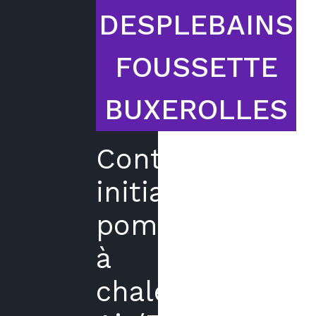
DESPLEBAINS
FOUSSETTE
BUXEROLLES
Contrat
initial
pompe
à
chaleur