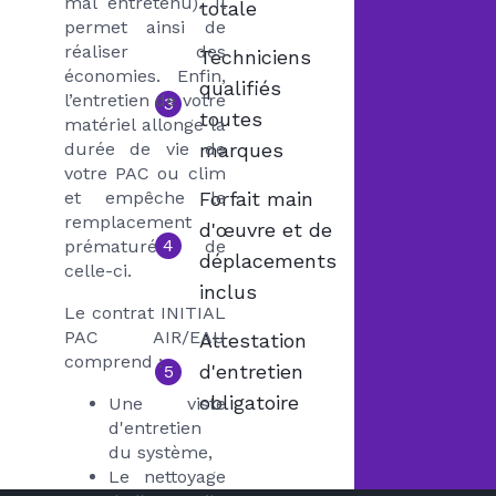
mal entretenu). Il
totale
permet ainsi de
réaliser des
Techniciens
économies. Enfin,
qualifiés
l’entretien de votre
3
toutes
matériel allonge la
durée de vie de
marques
votre PAC ou clim
et empêche le
Forfait main
remplacement
d'œuvre et de
4
prématuré de
déplacements
celle-ci.
inclus
Le contrat INITIAL
PAC AIR/EAU
Attestation
comprend :
d'entretien
5
obligatoire
Une viste
d'entretien
du système,
Le nettoyage