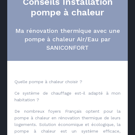
Conseils Installation
pompe à chaleur
Ma rénovation thermique avec une
pompe à chaleur Air/Eau par
SANICONFORT
Quelle pompe à chaleur choisir ?
Ce système de chauffage est-il adapté à mon
habitation ?
De nombreux foyers Français optent pour la
pompe à chaleur en rénovation thermique de leurs
logements. Solution économique et écologique, la
pompe à chaleur est un système efficace,