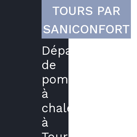
TOURS PAR
SANICONFORT
Dépannage
de
pompe
à
chaleur
à
Tours