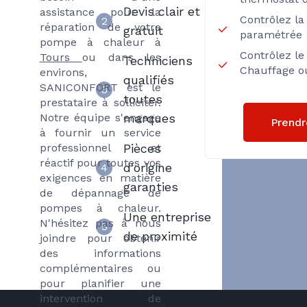
Devis clair et
assistance pour la
Contrôlez la
2
réparation de votre
gratuit
paramétrée
pompe à chaleur à
Contrôlez l
Tours
ou dans les
Techniciens
Chauffage o
environs,
qualifiés
SANICONFORT est le
3
toutes
prestataire à solliciter.
Notre équipe s'engage
marques
Prendr
à fournir un service
professionnel et
Pièces
réactif pour toutes vos
d'origine
4
exigences en matière
garanties
de dépannage de
pompes à chaleur.
Une entreprise
N'hésitez pas à nous
5
de proximité
joindre pour obtenir
des informations
complémentaires ou
pour planifier une
intervention de