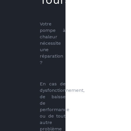
Votre 
pompe à 
chaleur 
nécessite 
une 
réparation 
?
En cas de 
dysfonctionnement, 
de baisse 
de 
performance 
ou de tout 
autre 
problème 