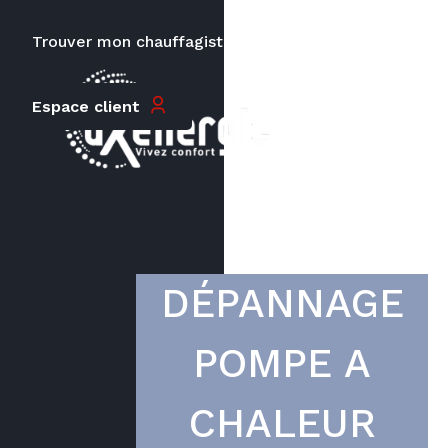
Trouver mon chauffagiste
Carrières
Le prix peut varier en fonction de
Espace client
la puissance, du type de votre
appareil et de votre lieu
d’habitation.
DÉPANNAGE
POMPE A
CHALEUR