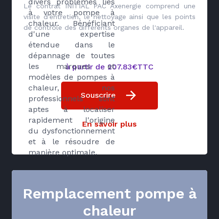
divers problèmes liés
Le contrat INITIAL PAC Axenergie comprend une
à votre pompe à
visite d'entretien, le nettoyage ainsi que les points
chaleur. Bénéficiant
de contrôle des différents organes de l'appareil.
d'une expertise
étendue dans le
dépannage de toutes
les marques et
à partir de 207.83€TTC
modèles de pompes à
chaleur, nos
Souscrire
professionnels sont
aptes à localiser
rapidement l'origine
En savoir plus
du dysfonctionnement
et à le résoudre de
manière optimale.
Remplacement pompe à
chaleur