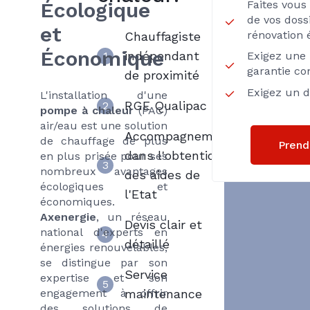
Écologique
Faites vou
de vos dossi
et
rénovation 
Chauffagiste
Économique
indépendant
1
Exigez une 
garantie co
de proximité
Exigez un de
L'installation d'une
RGE Qualipac
2
pompe à chaleur
(PAC)
air/eau est une solution
Accompagnement
de chauffage de plus
Prend
dans l'obtention
en plus prisée pour ses
3
nombreux avantages
des aides de
écologiques et
l'Etat
économiques.
Axenergie
, un réseau
Devis clair et
national d'experts en
4
détaillé
énergies renouvelables,
se distingue par son
Service
expertise et son
5
engagement à offrir
maintenance
des solutions de