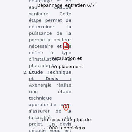
chauffage et en
Dépannage, entretien 6/7
eau chaude
sanitaire. Cette
étape permet de
déterminer la
puissance de la
pompe à chaleur
nécessaire et de
définir le type
Installation et
d'installation le
plus adapté.
remplacement
Étude Technique
et Devis :
Axenergie réalise
une étude
technique
approfondie pour
s'assurer de la
faisabilité du
Un réseau de plus de
projet. Un devis
1000 techniciens
détaillé vous est