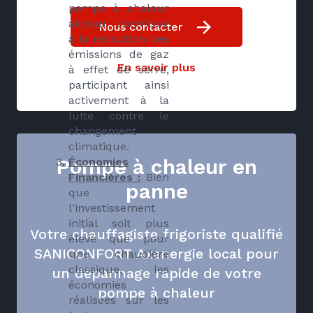
pompe à chaleur
air/eau contribue
Nous contacter
à la réduction des
émissions de gaz
En savoir plus
à effet de serre,
participant ainsi
activement à la
lutte contre le
changement
climatique.
Pompe à chaleur en
Économies
Financières :
Bien
panne
que
l'investissement
initial soit plus
Votre chauffagiste frigoriste qualifié
élevé que pour
SANICONFORT Axenergie local pour
une chaudière
classique, les
un dépannage rapide de votre
économies
pompe à chaleur
réalisées sur les