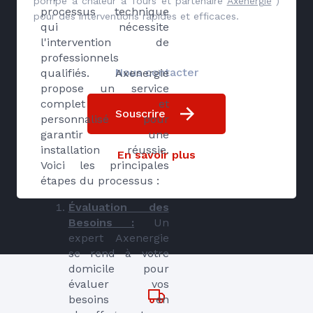
pompe à chaleur à Tours et partenaire
Axenergie
)
processus technique
pour des interventions rapides et efficaces.
qui nécessite
l'intervention de
professionnels
Nous contacter
qualifiés. Axenergie
propose un service
complet et
Souscrire
personnalisé pour
garantir une
installation réussie.
En savoir plus
Voici les principales
étapes du processus :
Évaluation des
Besoins :
Un
expert Axenergie
se rend à votre
domicile pour
évaluer vos
besoins en