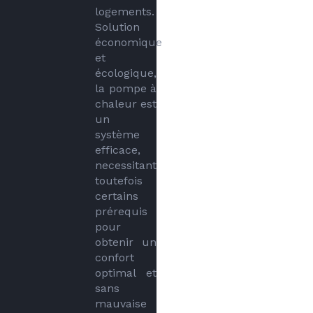
logements. 
Solution 
économique 
et 
écologique, 
la pompe à 
chaleur est 
un 
système 
efficace, 
necessitant 
toutefois 
certains 
prérequis 
pour 
obtenir un 
confort 
optimal et 
sans 
mauvaise 