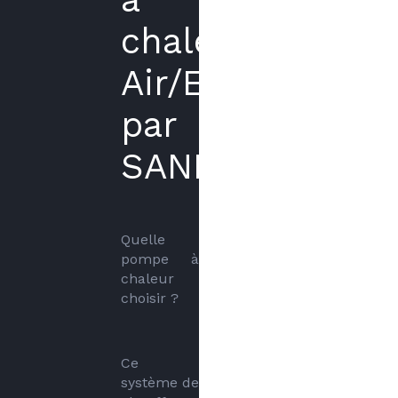
chaleur
Air/Eau
par
SANICONFORT
Quelle 
pompe à 
chaleur 
choisir ? 
Ce 
système de 