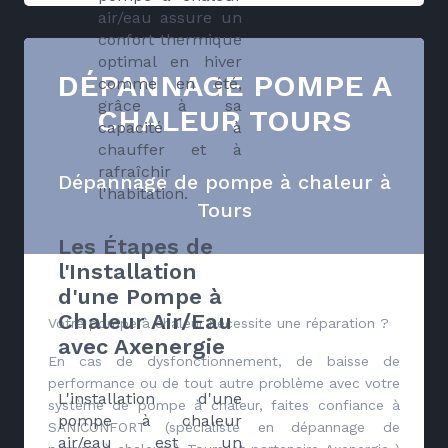
air/eau assure un
confort thermique
optimal en hiver
DÉPANNAGE POMPE A
comme en été,
grâce à sa
CHALEUR TOURS
capacité à
chauffer et à
rafraîchir
Dépannage de pompe à chaleur à
l'habitation.
Tours
Les Étapes de
l'Installation
d'une Pompe à
Chaleur Air/Eau
Votre pompe à chaleur nécessite une réparation ?
avec Axenergie
En cas de dysfonctionnement, de baisse de
performance ou de tout autre problème avec votre
L'installation d'une
système de pompe à chaleur, faites confiance à
pompe à chaleur
SANICONFORT (spécialiste en dépannage de
air/eau est un