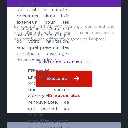
technologie innovante
qui capte les calories
présentes dans l'air
extérieur pour les
Le contrat INITIAL PAC Axenergie comprend une
transférer à l'eau du
visite d'entretien, le nettoyage ainsi que les points
système de chauffage
de contrôle des différents organes de l'appareil.
de votre habitation.
Voici quelques-uns des
principaux avantages
de cette solution :
à partir de 207.83€TTC
Efficacité
Énergétique :
La
Souscrire
PAC air/eau utilise
une source
En savoir plus
d'énergie
renouvelable, ce
qui permet de
réduire
considérablement
la consommation