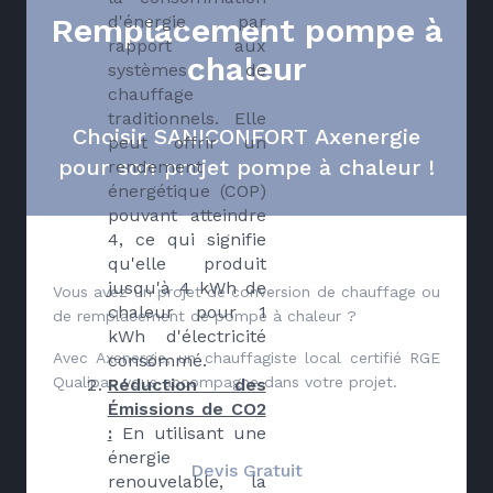
d'énergie par
Remplacement pompe à
rapport aux
chaleur
systèmes de
chauffage
traditionnels. Elle
Choisir SANICONFORT Axenergie
peut offrir un
pour son projet pompe à chaleur !
rendement
énergétique (COP)
pouvant atteindre
4, ce qui signifie
qu'elle produit
jusqu'à 4 kWh de
Vous avez un projet de conversion de chauffage ou
chaleur pour 1
de remplacement de pompe à chaleur ?
kWh d'électricité
Avec Axenergie, un chauffagiste local certifié RGE
consommé.
Qualipac vous accompagne dans votre projet.
Réduction des
Émissions de CO2
:
En utilisant une
énergie
Devis Gratuit
renouvelable, la