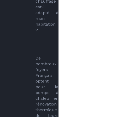
chauffage 
est-il 
adapté à 
mon 
habitation 
?
De 
nombreux 
foyers 
Français 
optent 
pour la 
pompe à 
chaleur en 
rénovation 
thermique 
de leurs 