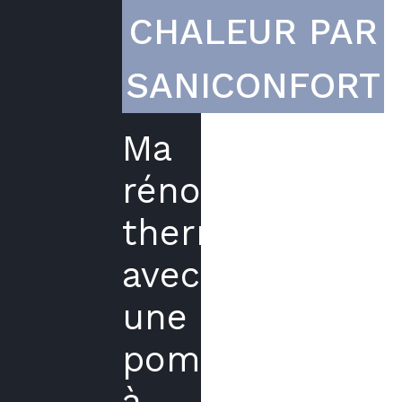
CHALEUR PAR
SANICONFORT
Ma
rénovation
thermique
avec
une
pompe
à