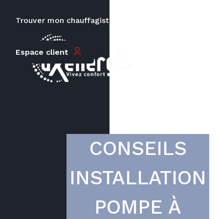
Trouver mon chauffagiste
Carrières
Le prix peut varier en fonction de
Espace client
la puissance, du type de votre
appareil et de votre lieu
d’habitation.
CONSEILS
INSTALLATION
POMPE À