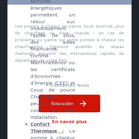
factures
énergétiques
permettent un
retour sur
Une pompe à chaleur en panne, bruit anormal, plus
investissement
de chauffage ou d’eau chaude : en cas de
rapide. De plus,
problème ou panne sur votre pompe à chaleur les
des aides
chauffagistes frigoriste qualifiés du réseau
financières,
Axenergie assurent des interventions rapides de
comme
dépannage de votre PAC.
MaPrimeRénov' ou
les certificats
d'économies
d'énergie (CEE) et
Contactez Nous
Coup de pouce
Chauffage,
Souscrire
peuvent alléger le
coût de cette
installation.
En savoir plus
Confort
Thermique :
La
pompe à chaleur