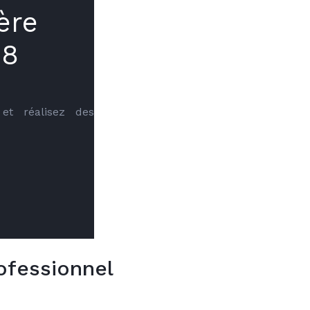
ère
28
et réalisez des 
ofessionnel
par un professionnel peut s'avérer
VOT
ns
Cette absence de suivi augmentera