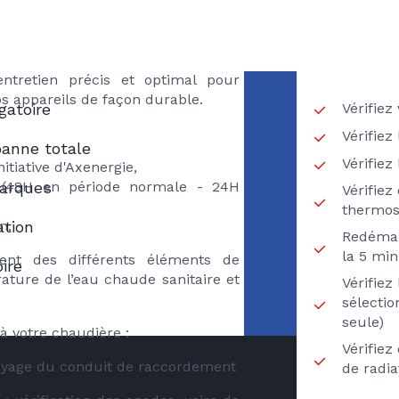
FIOUL
 excessive d'énergie ainsi qu'une
RECH
BERTE fioul
areils.
ioul, les techniciens chauffagistes
ntretien précis et optimal pour
s appareils de façon durable.
Vérifiez
gatoire
Vérifiez
panne totale
Vérifiez
nitiative d'Axenergie,
marques
e (48H en période normale - 24H
Vérifiez
thermos
ation
n,
Redémar
la 5 min
ment des différents éléments de
ire
rature de l’eau chaude sanitaire et
Vérifie
sélecti
seule)
à votre chaudière :
Vérifiez
oyage du conduit de raccordement
de radi