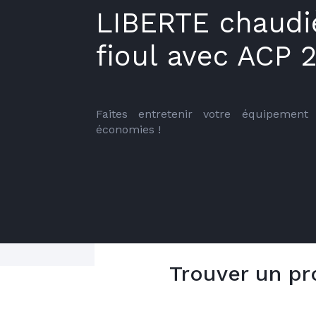
LIBERTE chaudi
fioul avec ACP 
Faites entretenir votre équipement 
économies !
Trouver un pr
Ne pas faire entretenir son chauffage 
5 bonnes raiso
très coûteux pour son propriétaire. 