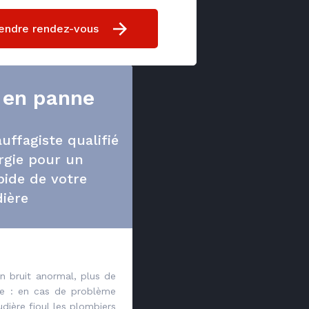
endre rendez-vous
 en panne
uffagiste qualifié
rgie pour un
ide de votre
ière
n bruit anormal, plus de
e : en cas de problème
dière fioul les plombiers