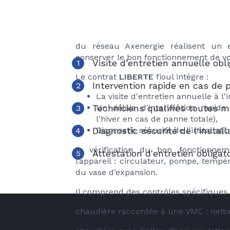
le risque de pannes, de consommation
choisir le contrat LI
réduction de la durée de vie de vos app
Axenergie
Spécialistes du matériel de chauffage f
du réseau Axenergie réalisent un e
conserver le bon fonctionnement de vo
Visite d’entretien annuelle obli
1
Le contrat
LIBERTE
fioul intègre :
Intervention rapide en cas de 
2
La visite d'entretien annuelle à l'i
Techniciens qualifiés toutes 
Un délais d'intervention rapid
3
l'hiver en cas de panne totale),
Diagnostic sécurité de l'install
Diagnostic sécurité de l'installatio
4
la vérification du bon fonctionne
Attestation d'entretien obligato
5
l’appareil : circulateur, pompe, tempé
du vase d’expansion.
Il comprend des contrôles spécifiques 
chaudière raccordée à une VMC : nett