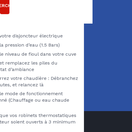
 EST EN PANNE ?
ERCHER
Pensez à vérifier
 votre disjoncteur électrique
 la pression d’eau (1.5 Bars)
 le niveau de fioul dans votre cuve
 et remplacez les piles du
tat d’ambiance
rez votre chaudière : Débranchez
utes, et relancez là
z le mode de fonctionnement
onné (Chauffage ou eau chaude
 que vos robinets thermostatiques
ateur soient ouverts à 3 minimum