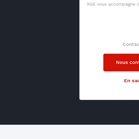
RGE vous accompagne da
Contac
Nous con
En sav