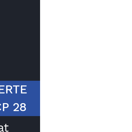
Trouver mon
Le prix peut
du type d
ERTE
CP 28
at