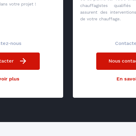
ns votre projet !
chauffagistes qualifié
assurent des interventio
de votre chauffage.
tez-nous
Contact
tacter
Nous conta
oir plus
En savoi