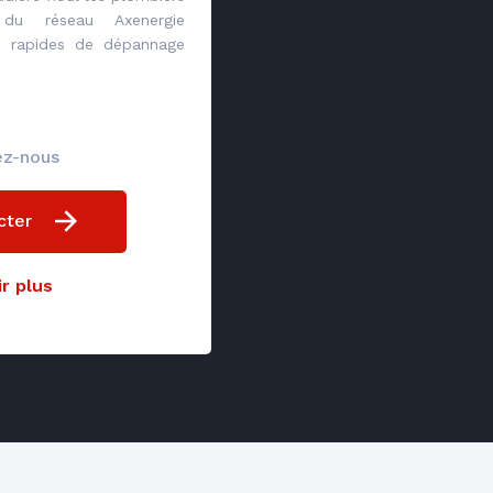
s du réseau Axenergie
ns rapides de dépannage
ez-nous
cter
r plus