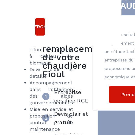
bonnes
CHAUD
accompagnons dans
raisons
votre projet de
rénovation thermique.
Choisir
RECHERCHER
Axenergie
Etude technique
Plusieurs solut
Conseils sur la
pour le
meilleure solution
remplacement d
remplacement
: fioul, gaz, pompe
une étude tech
de votre
à chaleur ou
entreprises du
biomasse
chaudière
proposerons un
Devis clair et
Fioul
détaillé
économique et 
Accompagnement
dans l'obtention
Entreprise
Prend
des aides
1
certifiée RGE
gouvernementales
Mise en service et
Devis clair et
proposition de
2
gratuit
contrat de
maintenance