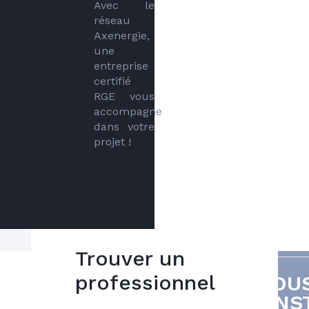
Avec le 
réseau 
Axenergie, 
une 
entreprise 
certifié 
RGE vous 
accompagne 
dans votre 
projet !
Trouver un
Veritable expert des
professionnel
VOU
5
systèmes de chauffage
INS
nous vous