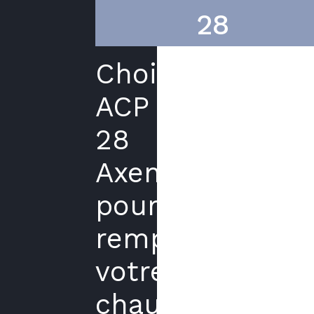
28
Choisir
ACP
28
Axenergie
pour
remplacer
votre
chaudière