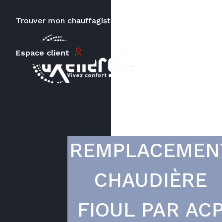
Trouver mon chauffagiste
Carrières
Le prix peut varier en fonction de
Espace client
la puissance, du type de votre
appareil et de votre lieu
d’habitation.
REMPLACEMEN
CHAUDIÈRE
FIOUL PAR AC