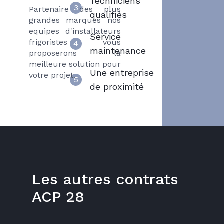
Techniciens
3
Partenaire des plus
qualifiés
grandes marques nos
equipes d'installateurs
Service
frigoristes vous
4
maintenance
proposerons la
meilleure solution pour
Une entreprise
votre projet.
5
de proximité
Les autres contrats
ACP 28