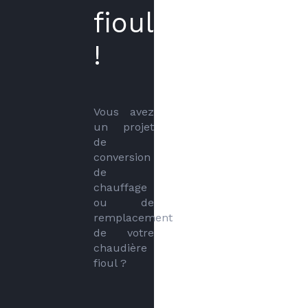
fioul
!
Vous avez 
un projet 
de 
conversion 
de 
chauffage 
ou de 
remplacement 
de votre 
chaudière 
fioul ?