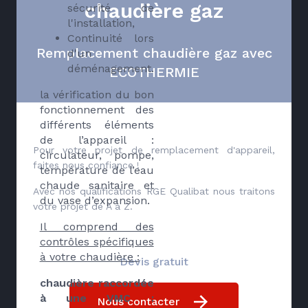
chaudière gaz
sécurité de
l'installation,
Continuité lors
Remplacement chaudière gaz avec
d'un
déménagement.
ECOTHERMIE
la vérification du bon
fonctionnement des
différents éléments
de l’appareil :
Pour votre projet de remplacement d'appareil,
circulateur, pompe,
faites nous confiance !
température de l’eau
chaude sanitaire et
Avec nos qualifications RGE Qualibat nous traitons
du vase d’expansion.
votre projet de A à Z.
Il comprend des
contrôles spécifiques
à votre chaudière :
Devis gratuit
chaudière raccordée
à une VMC :
Nous contacter