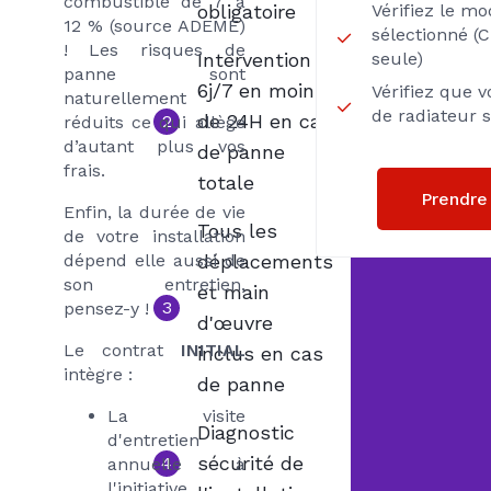
combustible de 7 à
obligatoire
Vérifiez le m
12 % (source ADEME)
sélectionné (
! Les risques de
Intervention
seule)
panne sont
6j/7 en moins
Vérifiez que 
naturellement
de radiateur 
de 24H en cas
2
réduits ce qui allège
d’autant plus vos
de panne
frais.
totale
Prendre
Enfin, la durée de vie
Tous les
de votre installation
dépend elle aussi de
déplacements
son entretien,
et main
3
pensez-y !
d'œuvre
Le contrat
INITIAL
inclus en cas
intègre :
de panne
La visite
Diagnostic
d'entretien
sécurité de
4
annuelle à
l'initiative