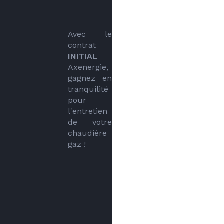
Avec le 
contrat 
INITIAL
Axenergie, 
gagnez en 
tranquilité 
pour 
l'entretien 
de votre 
chaudière 
gaz !