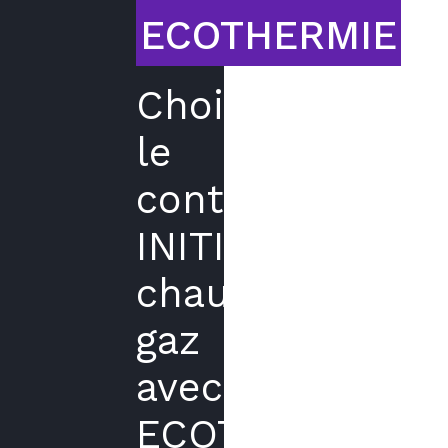
ECOTHERMIE
Choisir
le
contrat
INITIAL
chaudière
gaz
avec
ECOTHERMIE