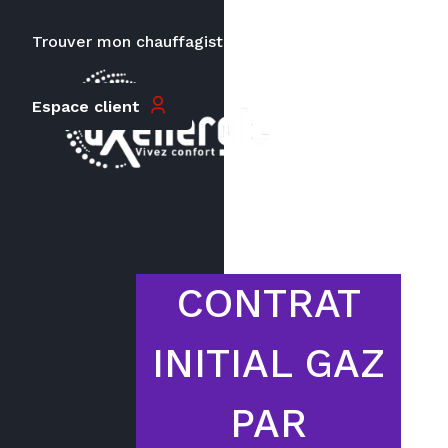
HT
Trouver mon chauffagiste
Carrières
Espace client
Le prix peut varier en fonction de
la puissance, du type de votre
appareil et de votre lieu
d’habitation.
CONTRAT
INITIAL GAZ
PAR