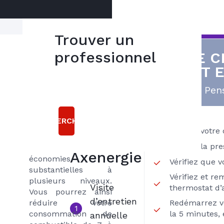
Trouver un
Réalisez des
professionnel
VOTRE C
5
économies
EST 
bonnes
L’entretien régulier
raisons
Pens
de votre chaudière
gaz comme tout
choisir le
entretien de votre
RECHERCHER
contrat
matériel de
Vérifiez votre
chauffage permet de
INITIAL
Vérifiez la pre
réaliser des
Axenergie
économies
Vérifiez que 
substantielles à
Vérifiez et re
plusieurs niveaux.
Visite
thermostat d
Vous pourrez ainsi
d’entretien
réduire votre
Redémarrez v
1
consommation de
la 5 minutes, 
annuelle