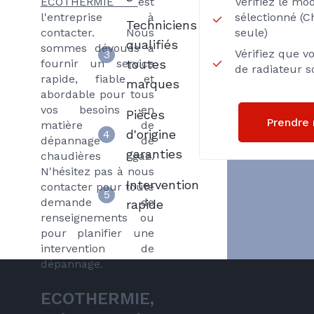
ECOTHERMIE
est
Vérifiez le m
l'entreprise à
sélectionné (
Techniciens
contacter. Nous
seule)
qualifiés
sommes dévoués à
Vérifiez que v
3
fournir un service
toutes
de radiateur 
rapide, fiable et
marques
abordable pour tous
vos besoins en
Pièces
Prendre 
matière de
d'origine
4
dépannage de
garanties
chaudières gaz.
N'hésitez pas à nous
Intervention
contacter pour toute
5
demande de
rapide
renseignements ou
pour planifier une
intervention de
dépannage.
ECOTHERMIE,