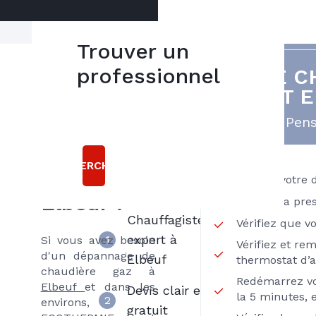
Trouver un
professionnel
VOTRE C
Besoin
5
EST 
bonnes
d'un
raisons
Pens
dépannage
chaudière
de choisir
RECHERCHER
ECOTHERMIE
gaz à
Vérifiez votre 
Elbeuf ?
Vérifiez la pre
Chauffagiste
Vérifiez que 
expert à
1
Si vous avez besoin
Vérifiez et rem
d'un dépannage de
Elbeuf
thermostat d’
chaudière gaz à
Redémarrez vo
Elbeuf
et dans les
Devis clair et
la 5 minutes, 
2
environs,
gratuit