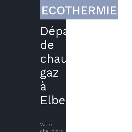
ECOTHERMIE
Dépannage
de
chaudière
gaz
à
Elbeuf
Votre 
chaudière 