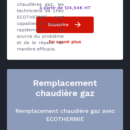
chaudières gaz, les
à partir de 124,54€ HT
techniciens de chez
ECOTHERMIE sont
capables de trouver
Souscrire
rapidement la
source du problème
En savoir plus
et de le réparer de
manière efficace.
Remplacement
chaudière gaz
Remplacement chaudière gaz avec
ECOTHERMIE