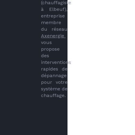
(chauffagiste 
à Elbeuf), 
entreprise 
membre 
du réseau 
Axenergie 
vous 
propose 
des 
interventions 
rapides de 
dépannage 
pour votre 
système de 
chauffage.