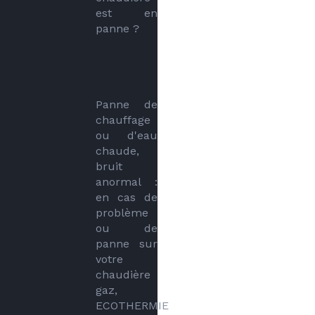
est en 
panne ?
Panne de 
chauffage 
ou d'eau 
chaude, 
bruit 
anormal : 
en cas de 
problème 
ou de 
panne sur 
votre 
chaudière 
gaz, 
ECOTHERMIE 