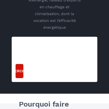
Axenergie, réseau d’experts
en chauffage et
climatisation, dont la
vocation est l’efficacité
énergétique
RECHERCHER
Pourquoi faire 