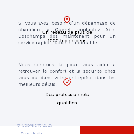
Si vous avez besoin d'un dépannage de 
chaudière à Guéret, contactez Abel 
Un réseau de plus de
Deschamps dès maintenant pour un 
1000 techniciens
service rapide, fiable et abordable. 
Nous sommes là pour vous aider à 
retrouver le confort et la sécurité chez 
vous ou dans votre entreprise dans les 
meilleurs délais.
Des professionnels
qualifiés
© Copyright 2025
-
-
- Tous droits