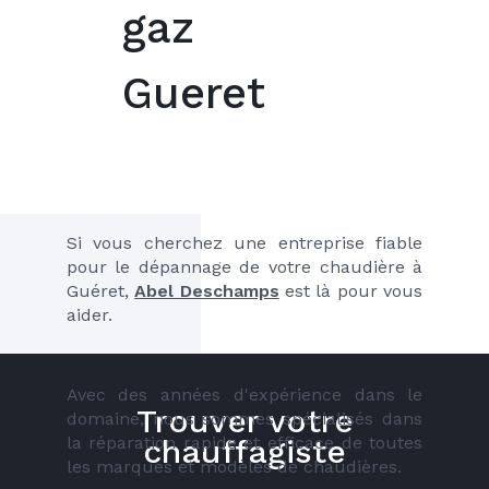
gaz
Gueret
Si vous cherchez une entreprise fiable 
pour le dépannage de votre chaudière à 
Guéret, 
Abel Deschamps
 est là pour vous 
aider. 
Avec des années d'expérience dans le 
Trouver votre
domaine, nous sommes spécialisés dans 
la réparation rapide et efficace de toutes 
chauffagiste
les marques et modèles de chaudières.