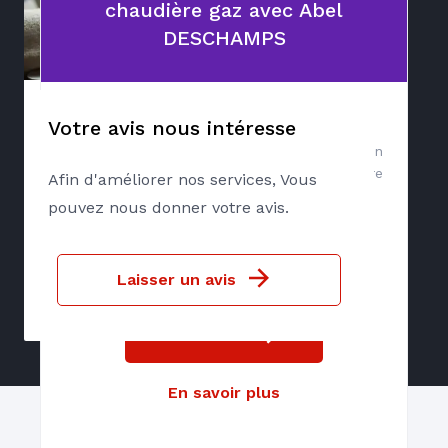
chaudière gaz avec Abel
DESCHAMPS
Votre avis nous intéresse
Avec le contrat
INITIAL
Axenergie, gagnez en
tranquilité pour l'entretien de votre chaudière
Afin d'améliorer nos services, Vous
gaz !
pouvez nous donner votre avis.
à partir de 108€TTC
Laisser un avis
Souscrire
En savoir plus