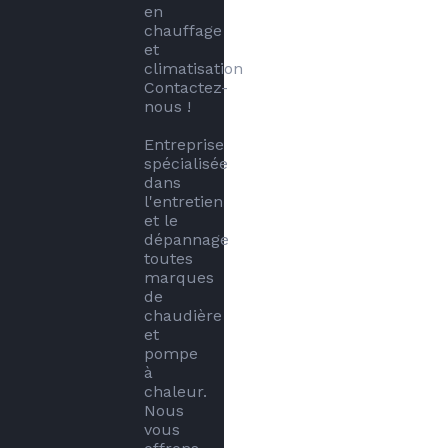
en 
chauffage 
et 
climatisation 
Contactez-
nous !

Entreprise 
spécialisée 
dans 
l'entretien 
et le 
dépannage 
toutes 
marques 
de 
chaudière 
et 
pompe 
à 
chaleur.

Nous 
vous 