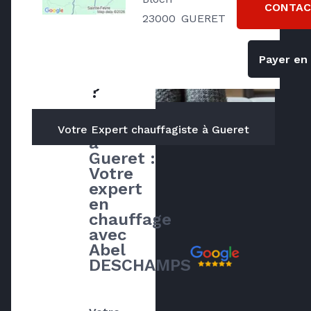
CONTAC
Qui
23000
GUERET
sommes
Payer en 
nous
?
Chauffagiste 
Votre Expert chauffagiste à Gueret
à 
Gueret : 
Votre 
expert 
en 
chauffage 
avec 
Abel 
Avis clients
DESCHAMPS
sur Abel
DESCHAMPS