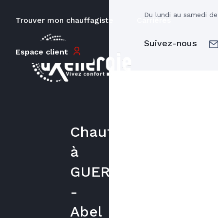
Du lundi au samedi d
Trouver mon chauffagiste
Carrières
Suivez-nous
Espace client
Chauffagiste
à
GUERET
-
Abel