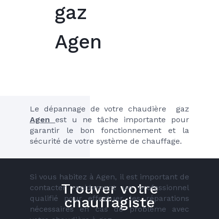
gaz
Agen
Le dépannage de votre chaudière  gaz 
Agen
est u ne tâche importante pour 
garantir le bon fonctionnement et la 
sécurité de votre système de chauffage. 
Si vous habitez à Agen, il est important de 
Trouver votre
contacter rapidement un professionnel 
qualifié pour effectuer les réparations 
chauffagiste
nécessaires en cas de problème avec 