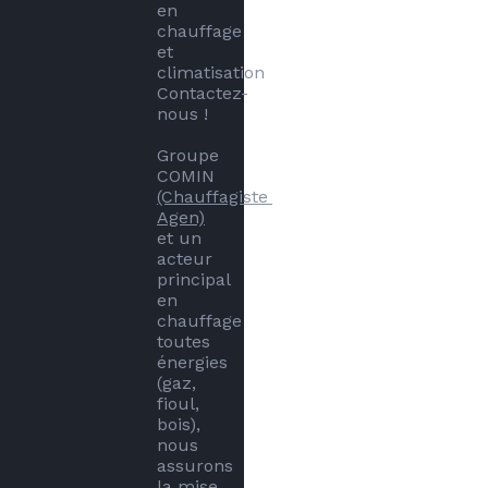
en 
chauffage 
et 
climatisation 
Contactez-
nous !

Groupe 
COMIN 
(Chauffagiste 
Agen)
et un 
acteur 
principal 
en 
chauffage 
toutes 
énergies 
(gaz, 
fioul, 
bois), 
nous 
assurons 
la mise 