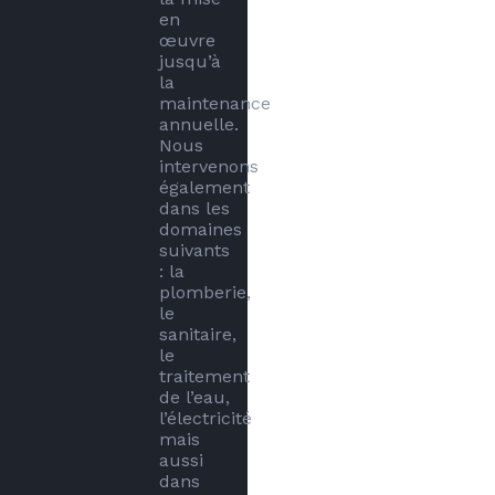
en 
œuvre 
jusqu’à 
la 
maintenance 
annuelle. 
Nous 
intervenons 
également 
dans les 
domaines 
suivants 
: la 
plomberie, 
le 
sanitaire, 
le 
traitement 
de l’eau, 
l’électricité 
mais 
aussi 
dans 