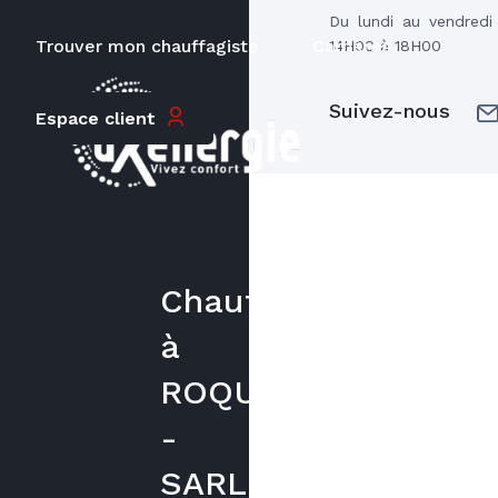
Du lundi au vendred
Trouver mon chauffagiste
Carrières
14H00 à 18H00
Suivez-nous
Espace client
Chauffagiste
à
ROQUEFORT
-
SARL