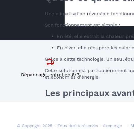
Une climatisation réversible fonctionn
Son fonctionnement est simple :
En été, elle extrait la chaleur p
En hiver, elle récupère les calori
Grâce à cette technologie, un seul équ
Cette solution est particulièrement 
Dépannage, entretien 6/7
et économies d'énergie.
Les principaux avant
Un confort optimal en to
Le premier avantage d'une climatisatio
© Copyright 2025 - Tous droits réservés - Axenergie
- M