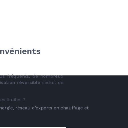
nvénients 
lus fréquents, de nombreux 
isation réversible
 séduit de 
es limites ?
energie, réseau d’experts en chauffage et