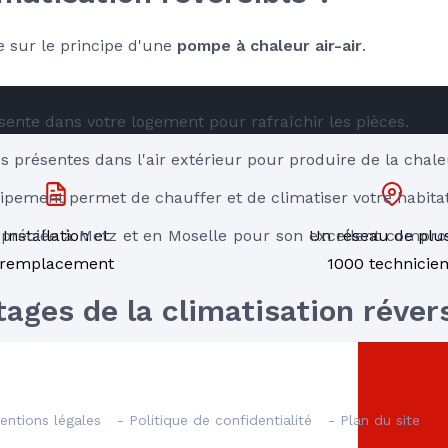
RE
e sur le principe d'une 
pompe à chaleur air-air
.
résente dans votre logement pour rafraîchir les pièces.
es présentes dans l'air extérieur pour produire de la chale
ipement permet de chauffer et de climatiser votre habitat
appréciée à Metz et en Moselle pour son excellent compro
Installation et
Un réseau de plu
remplacement
1000 technicie
ages de la climatisation réver
utes saisons
n réversible est sa polyvalence.
entions légales
- Politique de confidentialité
- Plan du site