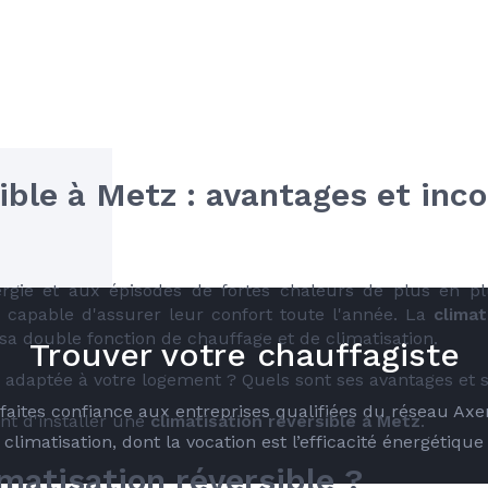
ible à Metz : avantages et inco
rgie et aux épisodes de fortes chaleurs de plus en p
 capable d'assurer leur confort toute l'année. La 
climat
sa double fonction de chauffage et de climatisation.
Trouver votre chauffagiste
t adaptée à votre logement ? Quels sont ses avantages et s
é faites confiance aux entreprises qualifiées du réseau Ax
nt d'installer une 
climatisation réversible à Metz
.
climatisation, dont la vocation est l’efficacité énergétique
matisation réversible ?