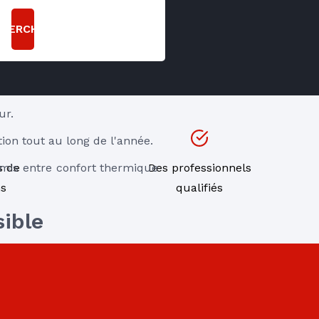
CHERCHER
ur.
ion tout au long de l'année.
mis entre confort thermique 
s de
Des professionnels
ns
qualifiés
sible