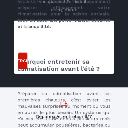
expliquons 
pourquoi et comment 
vocation est l’efficacité
préparer efficacement votre 
énergétique
climatisation pour la saison estivale, 
tout en assurant performance, sécurité 
et tranquillité.
RECHERCHER
Pourquoi entretenir sa 
climatisation avant l’été ?
Préparer sa climatisation avant les 
premières chaleurs, c’est éviter les 
mauvaises surprises au moment où vous 
en aurez le plus besoin. Un système qui 
Dépannage, entretien 6/7
n’a pas été utilisé depuis plusieurs mois 
peut accumuler poussières, bactéries ou 