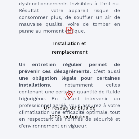
dysfonctionnements invisibles à l’œil nu. 
Résultat : votre appareil risque de 
consommer plus, de souffler un air de 
mauvaise qualité, voire de tomber en 
panne au moment critique.
Installation et
remplacement
Un entretien régulier permet de 
prévenir ces désagréments
. C’est aussi 
une obligation légale pour certaines 
installations
, notamment celles 
contenant une certaine quantité de fluide 
frigorigène. En faisant intervenir un 
professionnel agréé, vous assurez à votre 
Un réseau de plus de
climatisation une efficacité optimale, tout 
1000 techniciens
en respectant les normes de sécurité et 
d’environnement en vigueur.