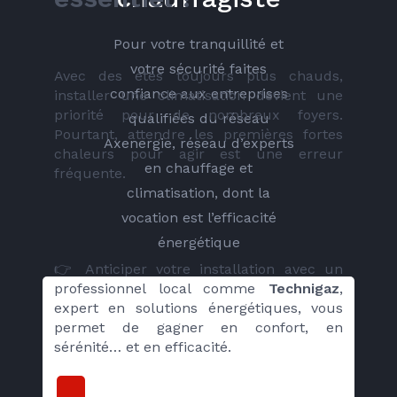
Pour votre tranquillité et
votre sécurité faites
Avec des étés toujours plus chauds, 
confiance aux entreprises
installer une climatisation devient une 
priorité pour de nombreux foyers. 
qualifiées du réseau
Pourtant, attendre les premières fortes 
Axenergie, réseau d’experts
chaleurs pour agir est une erreur 
en chauffage et
fréquente.
climatisation, dont la
vocation est l’efficacité
énergétique
👉 Anticiper votre installation avec un 
professionnel local comme 
Technigaz
, 
expert en solutions énergétiques, vous 
permet de gagner en confort, en 
sérénité… et en efficacité.