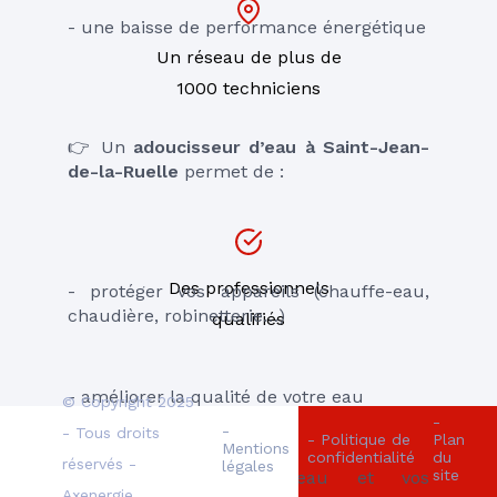
- une baisse de performance énergétique
Un réseau de plus de
1000 techniciens
👉 Un 
adoucisseur d’eau à Saint-Jean-
de-la-Ruelle
 permet de :
Des professionnels
- protéger vos appareils (chauffe-eau, 
chaudière, robinetterie…)
qualifiés
- améliorer la qualité de votre eau
© Copyright 2025
-
-
- Tous droits
- Politique de
Plan
Mentions
confidentialité
du
réservés -
légales
site
- préserver votre peau et vos 
Axenergie