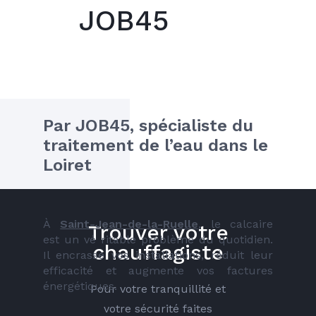
JOB45
Par JOB45, spécialiste du 
traitement de l’eau dans le 
Loiret
À 
Saint-Jean-de-la-Ruelle
, le calcaire 
Trouver votre
est un vé ritable problème du quotidien. 
chauffagiste
Il encrasse vos installations, réduit leur 
efficacité et augmente vos factures 
énergétiques.
Pour votre tranquillité et
votre sécurité faites