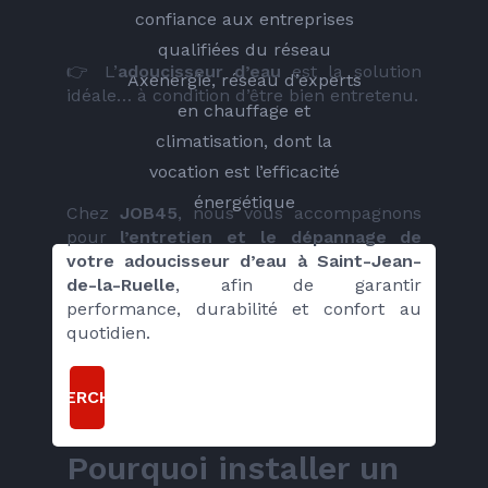
confiance aux entreprises
qualifiées du réseau
👉 L’
adoucisseur d’eau
 est la solution 
Axenergie, réseau d’experts
idéale… à condition d’être bien entretenu.
en chauffage et
climatisation, dont la
vocation est l’efficacité
énergétique
Chez 
JOB45
, nous vous accompagnons 
pour 
l’entretien et le dépannage de 
votre adoucisseur d’eau à Saint-Jean-
de-la-Ruelle
, afin de garantir 
performance, durabilité et confort au 
quotidien.
RECHERCHER
Pourquoi installer un 