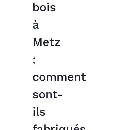
bois
à
Metz
:
comment
sont-
ils
fabriqués