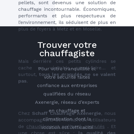
pellets, sont devenus une solution de 
chauffage incontournable. Économiques, 
performants et plus respectueux de 
l’environnement, ils séduisent de plus en 
plus de foyers à Metz et en Moselle.
Trouver votre
chauffagiste
Mais derrière ces petits cylindres se 
cache un véritable savoir-faire… et 
Pour votre tranquillité et
surtout, 
tous les granulés ne se valent 
votre sécurité faites
pas
.
confiance aux entreprises
qualifiées du réseau
Axenergie, réseau d’experts
en chauffage et
Chez 
Schaff Chauffage Axenergie
, nous 
climatisation, dont la
accompagnons de nombreux utilisateurs 
de 
chaudières et poêles à granulés
 . Et 
vocation est l’efficacité
une chose est sûre : 
la qualité des 