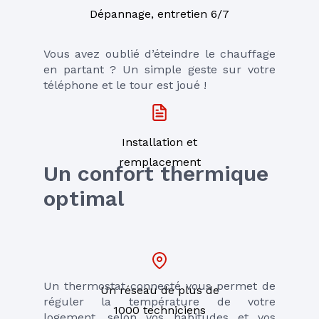
Dépannage, entretien 6/7
Vous avez oublié d’éteindre le chauffage 
en partant ? Un simple geste sur votre 
téléphone et le tour est joué !
Installation et
remplacement
Un confort thermique 
optimal
Un thermostat connecté vous permet de 
Un réseau de plus de
réguler la température de votre 
1000 techniciens
logement, selon vos habitudes et vos 