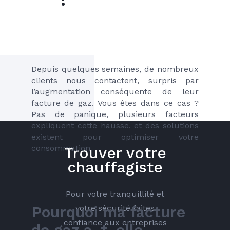
Depuis quelques semaines, de nombreux 
clients nous contactent, surpris par 
l’augmentation conséquente de leur 
facture de gaz. Vous êtes dans ce cas ? 
Pas de panique, plusieurs facteurs 
expliquent cette hausse, et des solutions 
existent pour optimiser votre 
consommation.
Trouver votre
chauffagiste
Pour votre tranquillité et
Pourquoi ma facture 
votre sécurité faites
confiance aux entreprises
de gaz a-t-elle 