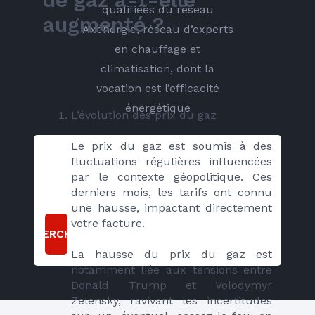
qualifiées du réseau
augmenté ?
Axenergie, réseau d’experts
en chauffage et
climatisation, dont la
vocation est l’efficacité
énergétique
L’évolution des prix du gaz
Le prix du gaz est soumis à des 
fluctuations régulières influencées 
par le contexte géopolitique. Ces 
derniers mois, les tarifs ont connu 
une hausse, impactant directement 
votre facture. 
RECHERCHER
La hausse du prix du gaz est 
notamment liée aux tensions entre 
Donald Trump et Volodymyr 
Zelensky, ravivant les incertitudes 