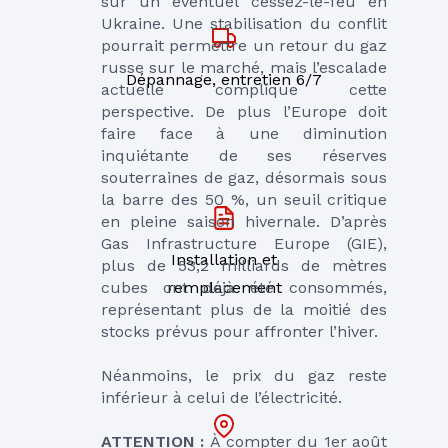
sur un éventuel cessez-le-feu en 
Ukraine. Une stabilisation du conflit 
pourrait permettre un retour du gaz 
russe sur le marché, mais l’escalade 
Dépannage, entretien 6/7
actuelle complique cette 
perspective. De plus l’Europe doit 
faire face à une diminution 
inquiétante de ses réserves 
souterraines de gaz, désormais sous 
la barre des 50 %, un seuil critique 
en pleine saison hivernale. D’après 
Gas Infrastructure Europe (GIE), 
Installation et
plus de 53,2 milliards de mètres 
cubes ont déjà été consommés, 
remplacement
représentant plus de la moitié des 
stocks prévus pour affronter l’hiver.
Néanmoins, le prix du gaz reste 
inférieur à celui de l’électricité. 
ATTENTION : 
À compter du 1er août 