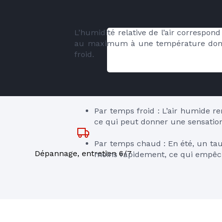
L’humidité relative de l’air correspon
au maximum à une température donnée
froid.
Par temps froid : L’air humide ren
ce qui peut donner une sensatio
Par temps chaud : En été, un taux
Dépannage, entretien 6/7
moins rapidement, ce qui empêch
Un taux d'humidité mal équilibré peut