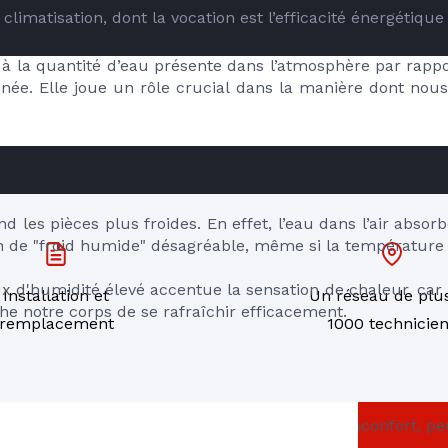
climatisation, dont la vocation est l’efficacité énergétique
d à la quantité d’eau présente dans l’atmosphère par rappor
. Elle joue un rôle crucial dans la manière dont nous r
RE
d les pièces plus froides. En effet, l’eau dans l’air absor
n de "froid humide" désagréable, même si la température 
 d'humidité élevé accentue la sensation de chaleur, car n
Installation et
Un réseau de plu
e notre corps de se rafraîchir efficacement.
remplacement
1000 technicie
 ainsi transformer votre maison en source d'inconfort, pe