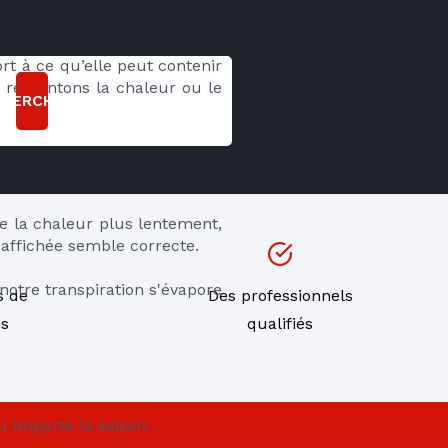
t à ce qu’elle peut contenir 
essentons la chaleur ou le 
CHERCHER
be la chaleur plus lentement, 
affichée semble correcte.
otre transpiration s'évapore 
s de
Des professionnels
ns
qualifiés
u importe la saison.