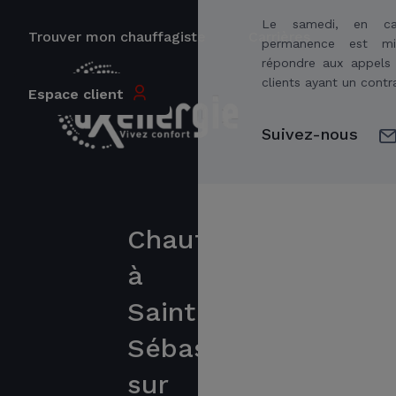
Le samedi, en c
Trouver mon chauffagiste
Carrières
permanence est m
répondre aux appels 
clients ayant un contr
Espace client
Suivez-nous
Chauffagiste
à
Saint
Sébastien
sur