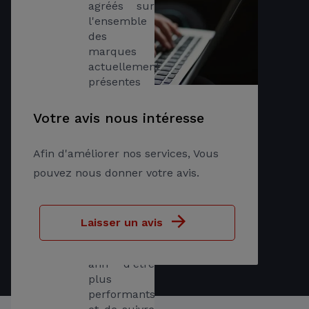
agréés sur 
l'ensemble 
des 
marques 
actuellement 
présentes 
sur le 
marché. 
Votre avis nous intéresse
Nos 
techniciens 
Afin d'améliorer nos services, Vous
participent 
régulièrement 
pouvez nous donner votre avis.
aux 
formations 
proposées 
Laisser un avis
par les 
constructeurs 
afin d'être 
plus 
performants 