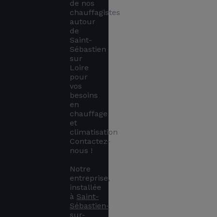
de nos 
chauffagistes 
autour 
de 
Saint-
Sébastien 
sur 
Loire 
pour 
vos 
besoins 
en 
chauffage 
et 
climatisation 
Contactez-
nous !

Notre 
entreprise, 
installée 
à 
Saint-
Sébastien-
sur-