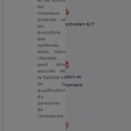
et de suivre 
les 
nouveaux 
produits et 
Dépannage, entretien 6/7
les 
évolutions 
des 
systèmes. 
Ainsi, notre 
clientèle 
peut être 
assurée de 
Installation et
la fiabilité et 
de la 
remplacement
qualification 
du 
personnel 
de 
l'entreprise.