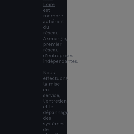
Loire
est 
membre 
adhérent 
du 
réseau 
Axenergie, 
premier 
réseau 
d'entreprises 
indépendantes. 

Nous 
effectuons 
la mise 
en 
service, 
l'entretien 
et le 
dépannage 
des 
systèmes 
de 