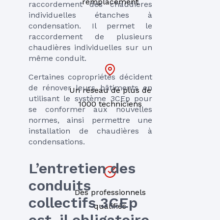
remplacement
raccordement des chaudières
individuelles étanches à
condensation. Il permet le
raccordement de plusieurs
chaudières individuelles sur un
même conduit.
Certaines copropriétés décident
de rénover leurs bâtiments en
Un réseau de plus de
utilisant le système 3CEp pour
1000 techniciens
se conformer aux nouvelles
normes, ainsi permettre une
installation de chaudières à
condensations.
L’entretien des
conduits
Des professionnels
collectifs 3CEp
qualifiés
est-il obligatoire