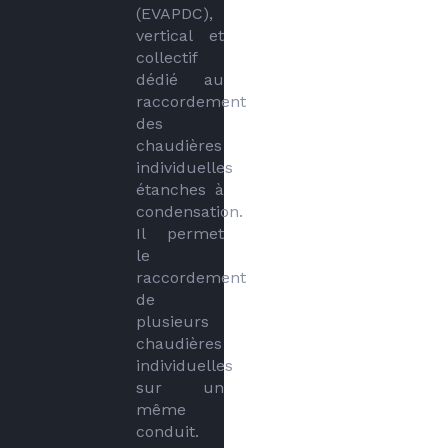
(EVAPDC), 
vertical et 
collectif 
dédié au 
raccordement 
des 
chaudières 
individuelles 
étanches à 
condensation. 
Il permet 
le 
raccordement 
de 
plusieurs 
chaudières 
individuelles 
sur un 
même 
conduit. 