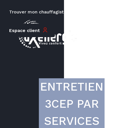
Trouver mon chauffagiste
Carrières
Le prix peut varier en fonction de
Espace client
la puissance, du type de votre
appareil et de votre lieu
d’habitation.
ENTRETIEN
3CEP PAR
SERVICES