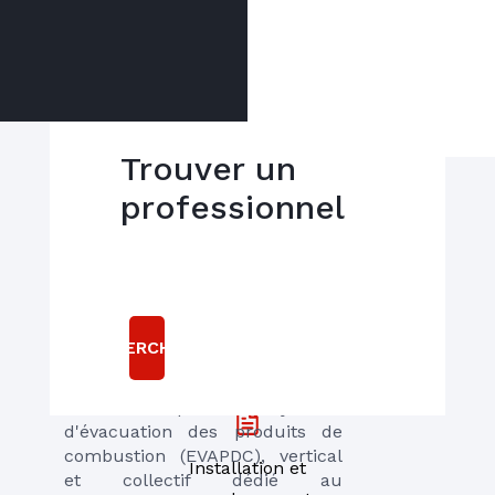
Trouver un
professionnel
Qu’est-ce que le
3CEp ?
Dépannage, entretien 6/7
On retrouve ce type
d’installation depuis une dizaine
RECHERCHER
d’années dans les bâtiments
neufs et en rénovation. Le
Conduit 3CEp est un système
d'évacuation des produits de
combustion (EVAPDC), vertical
Installation et
et collectif dédié au