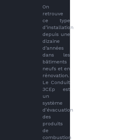
On 
retrouve 
ce type 
d’installation 
depuis une 
dizaine 
d’années 
dans les 
bâtiments 
neufs et en 
rénovation. 
Le Conduit 
3CEp est 
un 
système 
d'évacuation 
des 
produits 
de 
combustion 