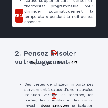
Astuce supplémentaire : utilisez un 
thermostat programmable pour 
diminuer automatiquement la 
RECHERCHER
température pendant la nuit ou vos 
absences.
2. Pensez à isoler 
votre logement
Dépannage, entretien 6/7
Des pertes de chaleur importantes 
surviennent à cause d’une mauvaise 
isolation. Vérifiez les fenêtres, les 
portes, les combles et les murs. 
Investir dans une bonne isolation 
Installation et