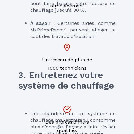
peut faire baisser votre facture de 
remplacement
chauffage jusqu’à 30 %.
À savoir :
 Certaines aides, comme 
MaPrimeRénov', peuvent alléger le 
coût des travaux d’isolation.
Un réseau de plus de
1000 techniciens
3. Entretenez votre 
système de chauffage
Une chaudière ou un système de 
chauffage mal entretenu consomme 
Des professionnels
plus d’énergie. Pensez à faire réviser 
qualifiés
votre installation chaque année.