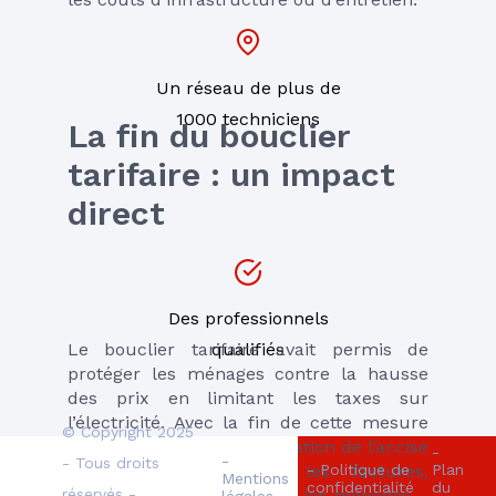
Un réseau de plus de
1000 techniciens
La fin du bouclier 
tarifaire : un impact 
direct
Des professionnels
qualifiés
Le bouclier tarifaire avait permis de 
protéger les ménages contre la hausse 
des prix en limitant les taxes sur 
l’électricité. Avec la fin de cette mesure 
© Copyright 2025
en février 2024, l’augmentation de l’accise 
-
-
- Tous droits
- Politique de
Plan
se fait ressentir sur les factures, 
Mentions
confidentialité
du
réservés -
accentuant la pression sur les ménages.
légales