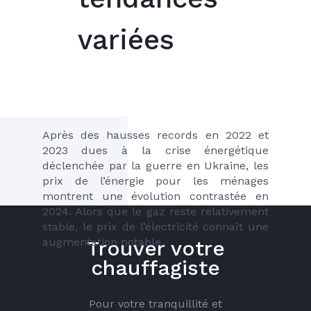
variées
Après des hausses records en 2022 et 
2023 dues à la crise énergétique 
déclenchée par la guerre en Ukraine, les 
prix de l’énergie pour les ménages 
montrent une évolution contrastée en 
2024. Alors que le gaz reste relativement 
stable, le prix de l’électricité connaît une 
augmentation notable.
Trouver votre
chauffagiste
Pour votre tranquillité et