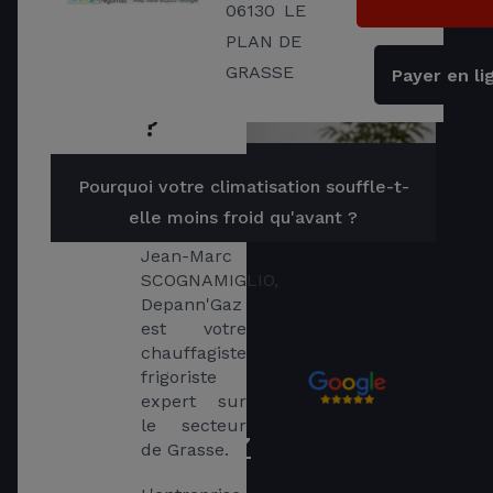
Qui
06130
LE
sommes
PLAN DE
GRASSE
Payer en li
nous
?
Fondée en 
Pourquoi votre climatisation souffle-t-
1984 par 
elle moins froid qu'avant ?
Monsieur 
Jean-Marc 
SCOGNAMIGLIO, 
Depann'Gaz 
est votre 
chauffagiste 
frigoriste 
Avis clients
expert sur 
sur
le secteur 
DEPANN'GAZ
de Grasse.