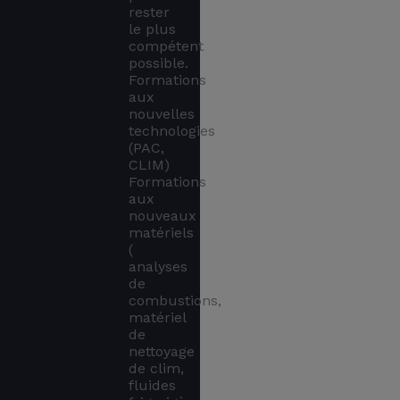
rester 
le plus 
compétent 
possible.

Formations 
aux 
nouvelles 
technologies 
(PAC, 
CLIM)

Formations 
aux 
nouveaux 
matériels 
( 
analyses 
de 
combustions, 
matériel 
de 
nettoyage 
de clim, 
fluides 