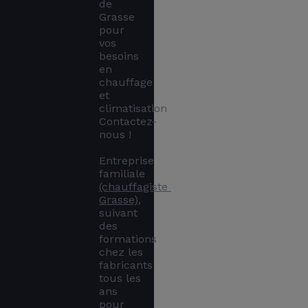
de 
Grasse 
pour 
vos 
besoins 
en 
chauffage 
et 
climatisation 
Contactez-
nous !

Entreprise 
familiale 
(chauffagiste 
Grasse)
, 
suivant 
des 
formations 
chez les 
fabricants 
tous les 
ans 
pour 