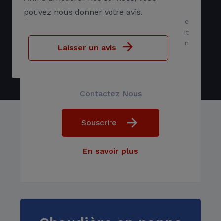
pouvez nous donner votre avis.
Votre chauffagiste Axenergie vous dépanne
rapidement et efficacement, et vous fournit
une aide personnalisée pour votre installation
Laisser un avis
de chauffage en panne.
Contactez Nous
Souscrire
Dépannage, entretien 6/7
En savoir plus