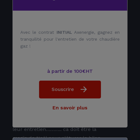
agents immobilier pour établir des
attestations d’entretien chaudière à
première vu ou tout est ok en prenant
Avec le contrat
INITIAL
Axenergie, gagnez en
soin de ne pas mentionner ce qui ne
tranquilité pour l'entretien de votre chaudière
fonctionne pas pour faire souscrire
gaz !
ensuite un nouveau contrat d’entretien
aux propriétaire suivant et annoncer
des devis exorbitant car rien ne
à partir de 100€HT
fonctionne du coup selon eux à cause
du locataire imaginaire de
Souscrire
l’appartement qui est resté vide depuis
leur dernier passage bizarrement..
En savoir plus
comme dans un précédent avis moi
aussi mon thermostat a disparu depuis
leur entretien……….. ca doit être la
magie de Noël pour clôturer le bilan