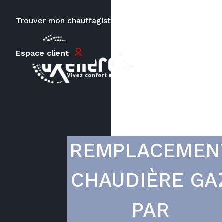
Trouver mon chauffagiste
Carrières
Le prix peut varier en fonction de
Espace client
la puissance, du type de votre
appareil et de votre lieu
d’habitation.
REMPLACEMEN
CHAUDIÈRE GA
PAR