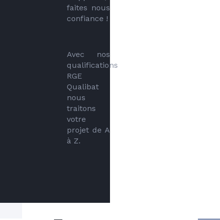
faites nous 
confiance !
Avec nos 
qualifications 
RGE 
Qualibat 
nous 
traitons 
votre 
projet de A 
à Z.