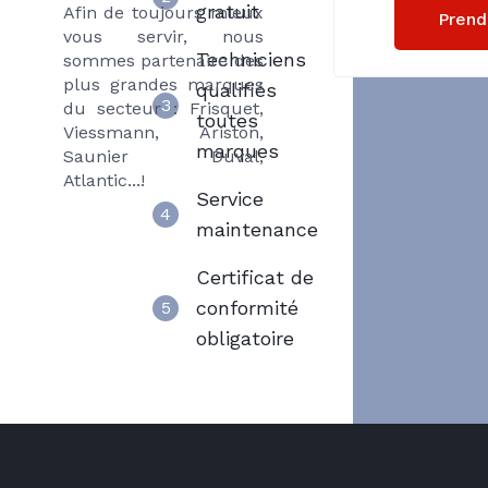
gratuit
Afin de toujours mieux
Prend
vous servir, nous
Techniciens
sommes partenaire des
plus grandes marques
qualifiés
3
du secteur : Frisquet,
toutes
Viessmann, Ariston,
marques
Saunier Duval,
Atlantic...!
Service
4
maintenance
Certificat de
conformité
5
obligatoire