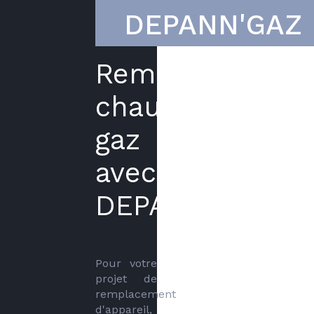
DEPANN'GAZ
Remplacement
chaudière
gaz
avec
DEPANN'GAZ
Pour votre 
projet de 
remplacement 
d'appareil, 