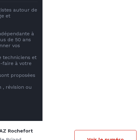
istes autour de 
e et 
indépendante à 
us de 50 ans 
nner vos 
techniciens et 
faire à votre 
sont proposées 
 , révision ou 
GAZ Rochefort
ide Briand
Voir le numéro