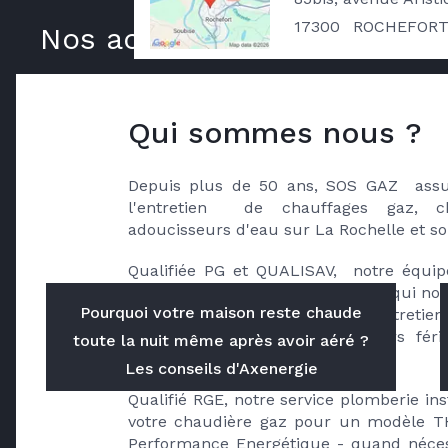
Localisé à Rochefort, nous couvrons s
17300
ROCHEFOR
Nos actualités
agence de La Rochelle prend le relais.
Qui sommes nous ?
Depuis plus de 50 ans, SOS GAZ  assu
l'entretien  de chauffages gaz, c
adoucisseurs d'eau sur La Rochelle et so
Qualifiée PG et QUALISAV,  notre équipe
est formée très régulièrement ce qui no
Pourquoi votre maison reste chaude
proposer un contrat d’ entretien
permanence  week-ends et jours férié
toute la nuit même après avoir aéré ?
chauffe, selon option.
Les conseils d'Axenergie
Qualifié RGE, notre service plomberie ins
votre chaudière gaz pour un modèle T
Performance Energétique - quand nécessa