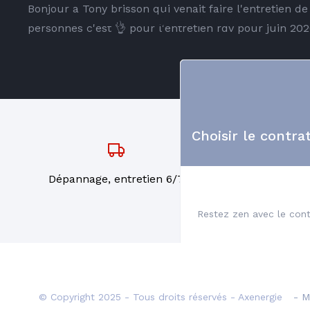
Bonjour a Tony brisson qui venait faire l'entretien 
Chaudière GAZ
personnes c'est 👌 pour l'entretien rdv pour juin 202
Choisir le contr
Dépannage, entretien 6/7
Restez zen avec le con
à p
© Copyright 2025 - Tous droits réservés - Axenergie
- M