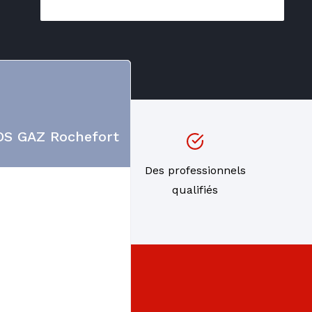
SOS GAZ Rochefort
s de
Des professionnels
ns
qualifiés