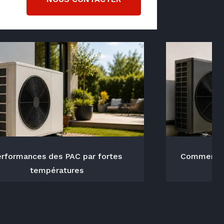
 jusque Chatelaillon. Au delà, notre
rformances des PAC par fortes
Comment ca
températures