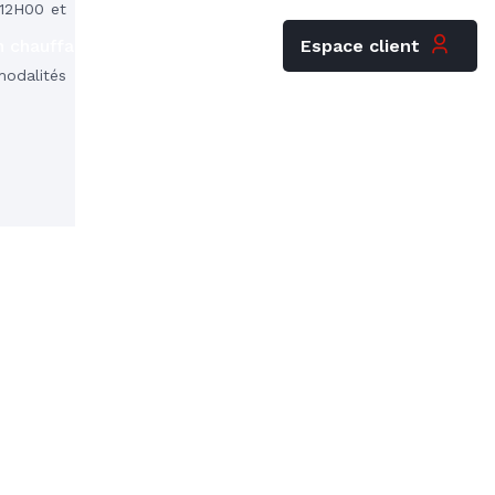
12H00 et
Espace client
 chauffagiste
Carrières
odalités