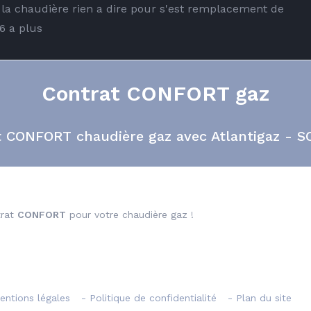
de la chaudière rien a dire pour s'est remplacement de
6 a plus
Contrat CONFORT gaz
at CONFORT chaudière gaz avec Atlantigaz - 
Installation et
Un réseau de plu
remplacement
1000 technicie
trat
CONFORT
pour votre chaudière gaz !
artir de 131,51€TTC
entions légales
- Politique de confidentialité
- Plan du site
Souscrire