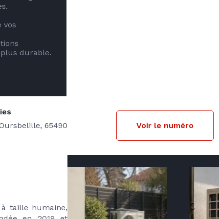
.

 vos 
 plus durable.
ies
Oursbelille, 65490
Voir le numéro
ous intervenons dans toutes les Hautes-Pyrénées
à taille humaine, 
ondée en 2019 et 