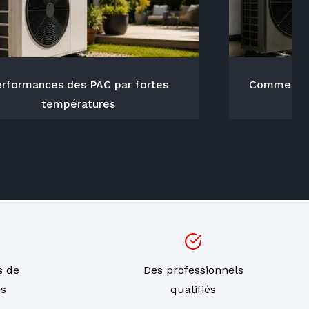
rformances des PAC par fortes
Comment ca
températures
s de
Des professionnels
ns
qualifiés