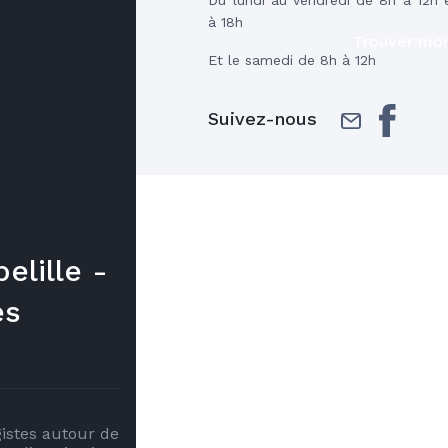
à 18h
Trouver mon
Et le samedi de 8h à 12h
Suivez-nous
elille -
es
istes autour de 