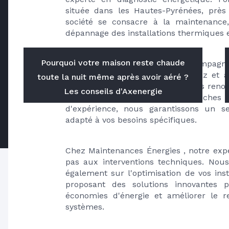
située dans les Hautes-Pyrénées, près 
société se consacre à la maintenance, l
dépannage des installations thermiques 
Pourquoi votre maison reste chaude
Nous sommes fiers de vous accompagner 
annuel de vos installations au gaz et au
toute la nuit même après avoir aéré ?
dans celles axées sur les énergies renou
Les conseils d'Axenergie
notre équipe de professionnels, riches 
d'expérience, nous garantissons un ser
adapté à vos besoins spécifiques.
Chez Maintenances Énergies , notre exper
pas aux interventions techniques. Nous 
également sur l'optimisation de vos insta
proposant des solutions innovantes p
économies d'énergie et améliorer le 
systèmes.
Dépannage, entretien 6/7