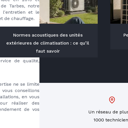
de Tarbes, notre 
'entretien et le 
et de chauffage.
Normes acoustiques des unités
Pe
dans l'entretien 
 fioul, ainsi que 
extérieures de climatisation : ce qu’il
velables. Grâce à 
faut savoir
de plus de 30 ans 
vice de qualité, 
tise ne se limite 
vous conseillons 
llations, en vous 
our réaliser des 
rendement de vos 
Installation et
Un réseau de plu
remplacement
1000 technicie