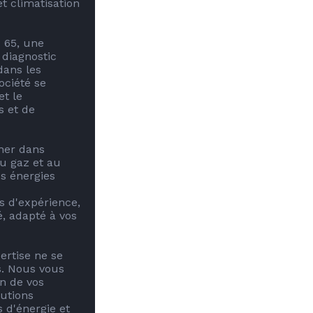
 climatisation 
65, une 
diagnostic 
ans les 
ciété se 
t le 
 et de 
er dans 
u gaz et au 
s énergies 
 
s d'expérience, 
, adapté à vos 
rtise ne se 
. Nous vous 
n de vos 
utions 
d'énergie et 