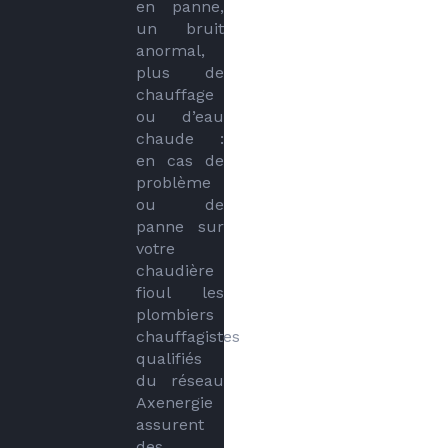
en panne, 
un bruit 
anormal, 
plus de 
chauffage 
ou d’eau 
chaude : 
en cas de 
problème 
ou de 
panne sur 
votre 
chaudière 
fioul les 
plombiers 
chauffagistes 
qualifiés 
du réseau 
Axenergie 
assurent 
des 