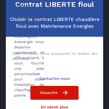
il est nécessaire
Contrat LIBERTE fioul
d’effectuer un
entretien
annuel de votre
Choisir le contrat LIBERTE chaudière
chaudière fioul.
fioul avec Maintenance Energies
Votre
chauffagiste
Axenergie vous
dépanne
rapidement et
Faites entretenir votre équipement et réalisez des
efficacement, il
économies !
vous fournit
une aide
personnalisée
Contactez-nous
pour votre
installation de
chauffage en
Souscrire
panne.
En savoir plus