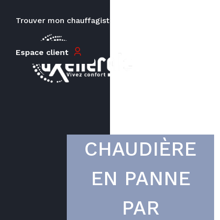
Trouver mon chauffagiste
Carrières
Le prix peut varier en fonction de
Espace client
la puissance, du type de votre
appareil et de votre lieu
d’habitation.
CHAUDIÈRE
EN PANNE
PAR