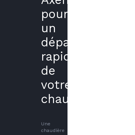
pour
un
dépannage
rapide
de
votre
chaudière
Une 
chaudière 