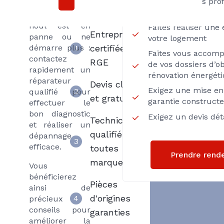
Axenergie
Passez par des pro
chauffent plus,
Proximité
votre chaudière
fioul est en
Faites réaliser une
Entreprise
panne ou ne
votre logement
démarre plus :
certifiée
1
Faites vous accom
contactez
RGE
de vos dossiers d’ob
rapidement un
rénovation énergét
réparateur
Devis clair
Exigez une mise en 
2
qualifié pour
et gratuit
garantie construct
effectuer le
bon diagnostic
Exigez un devis déta
Techniciens
et réaliser un
qualifiés
dépannage
3
efficace.
toutes
Prendre rend
marques
Vous
bénéficierez
Pièces
ainsi de
d'origines
4
précieux
conseils pour
garanties
améliorer la