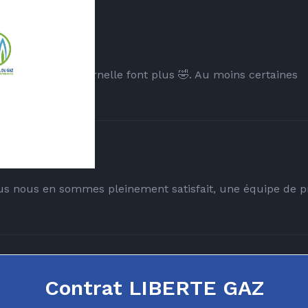
raires 🤣...
 enfants en maternelle font plus 🤣. Au moins certaines
ar Mr Radouan...
us nous en sommes pleinement satisfait, une équipe de p
er la...
Contrat LIBERTE GAZ
s attendre nous avons 12 degrés dans la maison depuis 3