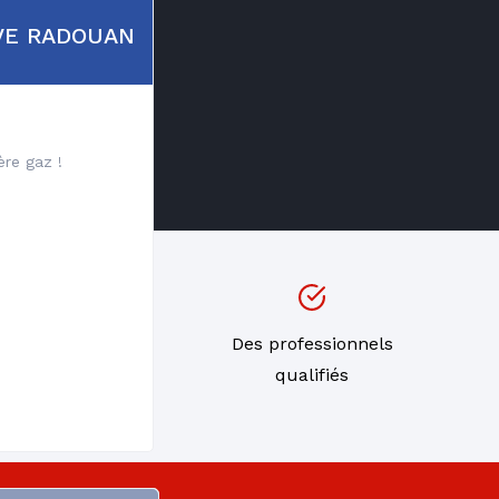
re
TEVE RADOUAN
ère gaz !
s de
Des professionnels
ns
qualifiés