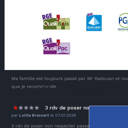
5 étoiles mais franchement les ho
par
David Vincenti
le
13.05.2026
5 étoiles mais franchement les horaires 🤣 même les
personnes sont pas dans un besoin d argent 🤟
Ma famille est toujours passé p
par
Kevin Culot
le
23.02.2026
Ma famille est toujours passé par Mr Radouan et no
que je recommande
Chaudière GAZ
3 rdv de poser non respecter pass
par
Lolita Brassart
le
07.01.2026
3 rdv de poser non respecter passer la journée à le