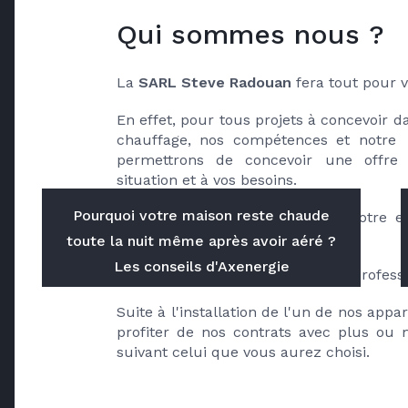
Qui sommes nous ?
La 
SARL Steve Radouan
 fera tout pour v
En effet, pour tous projets à concevoir d
chauffage, nos compétences et notre 
permettrons de concevoir une offre 
situation et à vos besoins.
Pourquoi votre maison reste chaude
Les valeurs fondamentales de notre ent
suivantes :
toute la nuit même après avoir aéré ?
Les conseils d'Axenergie
rapidité, efficacité, propreté et le profes
Suite à l'installation de l'un de nos appar
profiter de nos contrats avec plus ou m
suivant celui que vous aurez choisi.  
Avis clients sur SARL STE