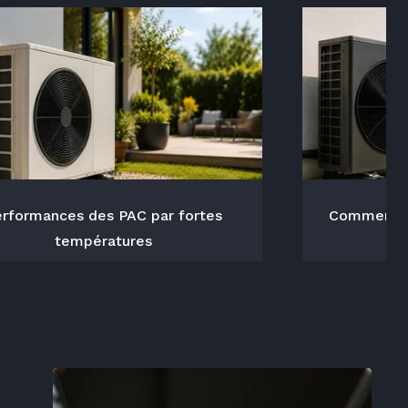
rformances des PAC par fortes
Comment ca
températures