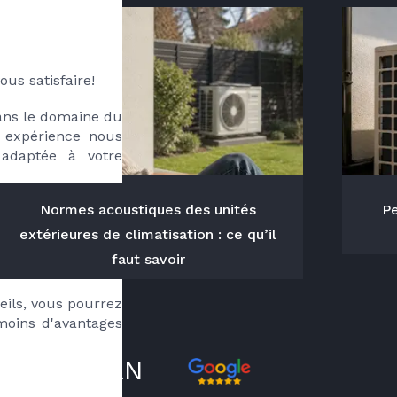
ous satisfaire!
ans le domaine du 
 expérience nous 
adaptée à votre 
Normes acoustiques des unités
Pe
reprise sont les 
extérieures de climatisation : ce qu’il
faut savoir
sionnalisme. 
eils, vous pourrez 
oins d'avantages 
VE RADOUAN