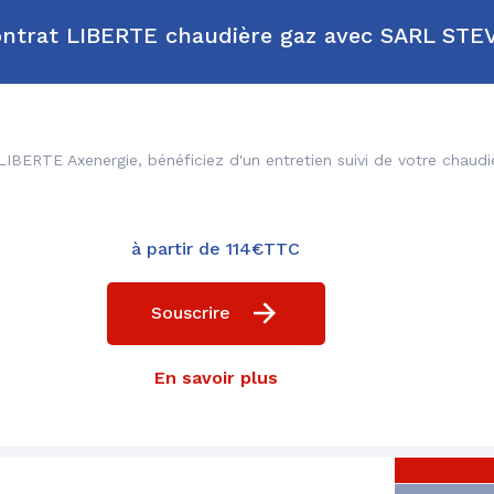
sommes embêté avec le feu à Pellet que notre propriétai
contrat LIBERTE chaudière gaz avec SARL S
e déplace pas honteux il neige il gèle dehors on est glace
té ils neige sont pas sérieux du tout il s'en foute royale
😡😡😡😡😡😡
LIBERTE Axenergie, bénéficiez d'un entretien suivi de votre chaudi
à partir de 114€TTC
Souscrire
Installation et
Un réseau de plu
remplacement
1000 technicie
En savoir plus