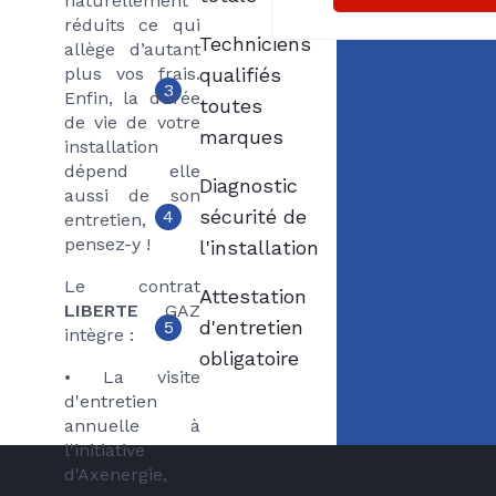
naturellement
réduits ce qui
Techniciens
allège d’autant
plus vos frais.
qualifiés
3
Enfin, la durée
toutes
de vie de votre
marques
installation
dépend elle
Diagnostic
aussi de son
sécurité de
4
entretien,
pensez-y !
l'installation
Le contrat
Attestation
LIBERTE
GAZ
d'entretien
5
intègre :
obligatoire
• La visite
d'entretien
annuelle à
l'initiative
d'Axenergie,