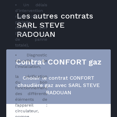
• Un délais
d'intervention
Les autres contrats
rapide (48H en
période
SARL STEVE
normale - 24H
RADOUAN
l'hiver en cas
de panne
totale),
• Diagnostic
Contrat CONFORT gaz
sécurité de
l'installation,
la vérification
Choisir le contrat CONFORT
du bon
chaudière gaz avec SARL STEVE
fonctionnement
RADOUAN
des différents
éléments de
l’appareil :
circulateur,
pompe,