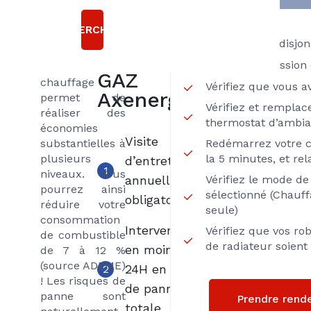
votre chaudière
choisir le
gaz comme
RECHERCHER
contrat
tout entretien
Vérifiez votre disjo
de votre
LIBERTE
Vérifiez la pression 
matériel de
GAZ
chauffage
Vérifiez que vous 
Axenergie
permet de
Vérifiez et remplace
réaliser des
thermostat d’ambi
économies
Visite
substantielles à
Redémarrez votre c
plusieurs
la 5 minutes, et rel
d’entretien
1
niveaux. Vous
annuelle
Vérifiez le mode d
pourrez ainsi
sélectionné (Chauf
obligatoire
réduire votre
seule)
consommation
Intervention
Vérifiez que vos ro
de combustible
de radiateur soien
en moins de
de 7 à 12 %
(source ADEME)
24H en cas
2
! Les risques de
de panne
panne sont
Prendre rend
totale