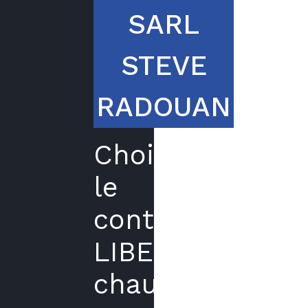
SARL
STEVE
RADOUAN
Choisir
le
contrat
LIBERTE
chaudière