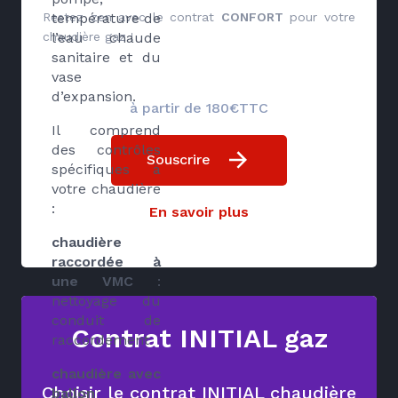
Restez zen avec le contrat
CONFORT
pour votre
température de
chaudière gaz !
l’eau chaude
sanitaire et du
vase
d’expansion.
à partir de 180€TTC
Il comprend
des contrôles
Souscrire
spécifiques à
votre chaudière
:
En savoir plus
chaudière
raccordée à
une VMC
:
nettoyage du
conduit de
Contrat INITIAL gaz
raccordement
chaudière avec
Choisir le contrat INITIAL chaudière
ballon