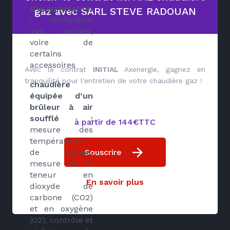
d’accumulation
gaz avec SARL STEVE RADOUAN
:
vérification
des anodes,
voire de
certains
accessoires
Avec le contrat
INITIAL
Axenergie, gagnez en
tranquilité pour l'entretien de votre chaudière gaz !
chaudière
équipée d’un
brûleur à air
soufflé :
à partir de 144€TTC
mesure des
températures
Souscrire
de fumée,
mesure de la
teneur en
En savoir plus
dioxyde de
carbone (CO2)
et en oxygène
(O2), contrôle et