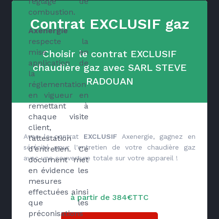
réglage de
combustion.
Contrat EXCLUSIF gaz
Axenergie
respecte la
mise en
Choisir le contrat EXCLUSIF
application de
chaudière gaz avec SARL STEVE
la
RADOUAN
réglementation
en vigueur en
remettant à
chaque visite
client,
Avec le contrat
EXCLUSIF
Axenergie, gagnez en
l’attestation
sérénité pour l'entretien de votre chaudière gaz
d’entretien. Ce
avec une couverture totale sur votre appareil !
document met
en évidence les
mesures
effectuées ainsi
à partir de 384€TTC
que les
préconisations