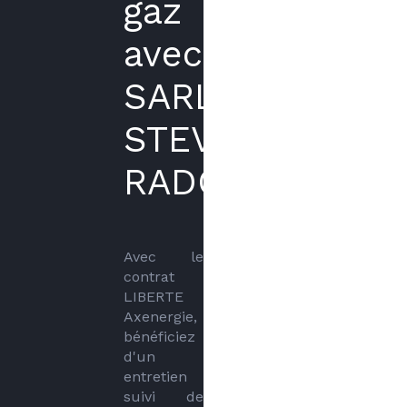
gaz
avec
SARL
STEVE
RADOUAN
Avec le 
contrat 
LIBERTE 
Axenergie, 
bénéficiez 
d'un 
entretien 
suivi de 