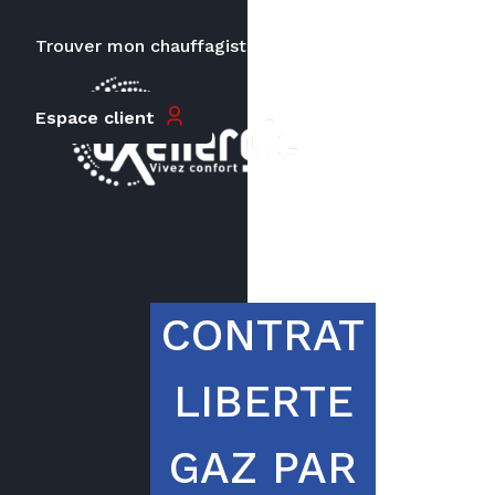
Trouver mon chauffagiste
Carrières
Espace client
Le prix peut varier en fonction de
la puissance, du type de votre
appareil et de votre lieu
d’habitation.
CONTRAT
LIBERTE
GAZ PAR