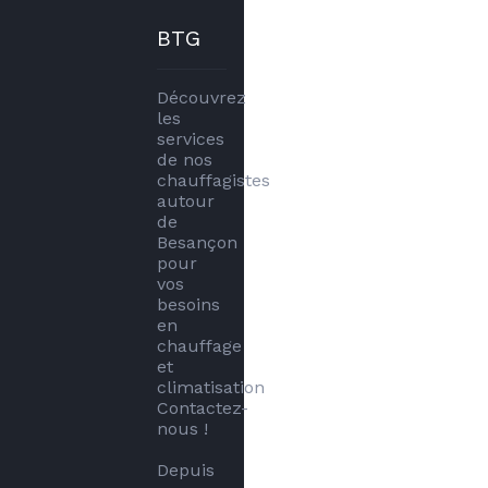
BTG
Découvrez 
les 
services 
de nos 
chauffagistes 
autour 
de 
Besançon 
pour 
vos 
besoins 
en 
chauffage 
et 
climatisation 
Contactez-
nous !

Depuis 