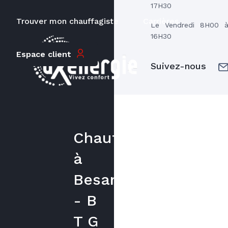
17H30
Trouver mon chauffagiste
Carrières
Le Vendredi 8H00 
16H30
Espace client
Suivez-nous
Chauffagiste
à
Besançon
- B
T G