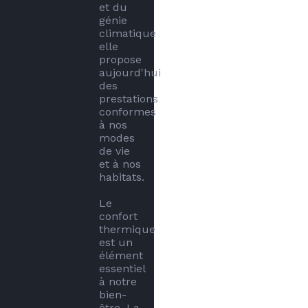
et du 
génie 
climatique 
elle 
propose 
aujourd'hui 
des 
prestations 
conformes 
à nos 
modes 
de vie 
et à nos 
habitats.

Le 
confort 
thermique 
est un 
élément 
essentiel 
à notre 
bien-
être. La 