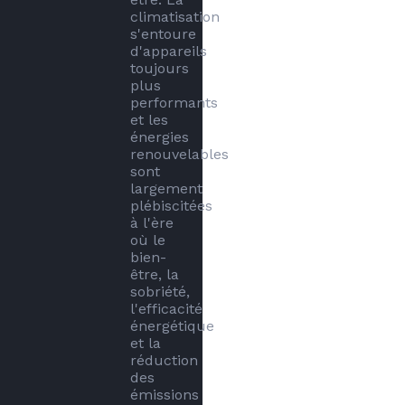
climatisation 
s'entoure 
d'appareils 
toujours 
plus 
performants 
et les 
énergies 
renouvelables 
sont 
largement 
plébiscitées 
à l'ère 
où le 
bien-
être, la 
sobriété, 
l'efficacité 
énergétique 
et la 
réduction 
des 
émissions 