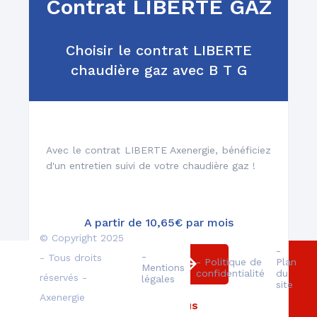
Contrat LIBERTE GAZ
Un réseau de plus de
1000 techniciens
Choisir le contrat LIBERTE
chaudière gaz avec B T G
Avec le contrat LIBERTE Axenergie, bénéficiez
Des professionnels
d'un entretien suivi de votre chaudière gaz !
qualifiés
A partir de 10,65€ par mois
© Copyright 2025
-
-
- Tous droits
- Politique de
Plan
Souscrire
Mentions
confidentialité
du
réservés -
légales
site
Axenergie
En savoir plus