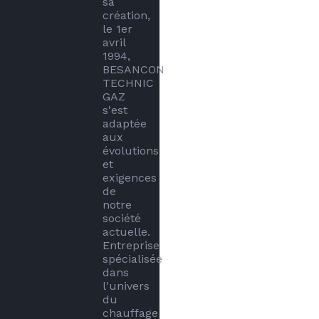
sa 
création, 
le 1er 
avril 
1994, 
BESANCON 
TECHNIC 
GAZ 
s'est 
adaptée 
aux 
évolutions 
et 
exigences 
de 
notre 
société 
actuelle. 
Entreprise 
spécialisée 
dans 
l'univers 
du 
chauffage 