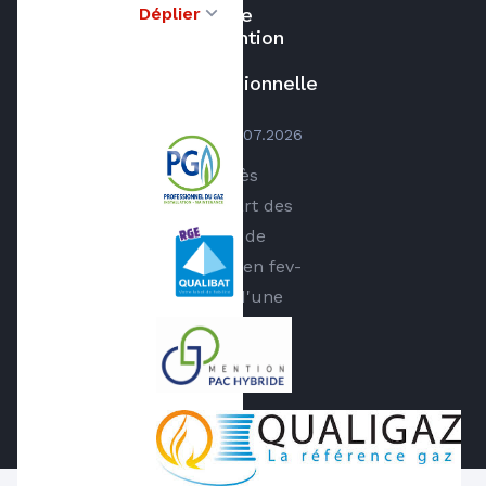
Déplier
Seconde
intervention
très
professionnelle
de...
par
Emmanuel Pilot
le
02.07.2026
Seconde intervention très
professionnelle de la part des
équipes BTG Besançon, de
l'installation d'une PAC en fev-
2025 et en juillet 2026 d'une
climatisation par Quentin. Je
recommande
Axenergie