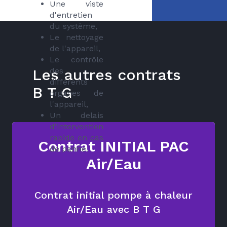
Une viste
d'entretien
du système,
Le nettoyage
de l'appareil,
Le contrôle
Les autres contrats
des
différents
B T G
organes de
l'appareil,
Un delais
d'intervention
rapide en cas
Contrat INITIAL PAC
de panne.
Air/Eau
Contrat initial pompe à chaleur
Air/Eau avec B T G