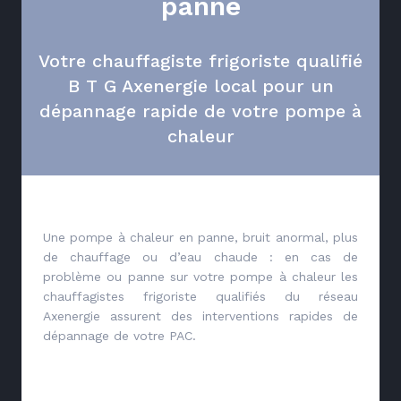
panne
Votre chauffagiste frigoriste qualifié
B T G Axenergie local pour un
dépannage rapide de votre pompe à
chaleur
Une pompe à chaleur en panne, bruit anormal, plus
de chauffage ou d’eau chaude : en cas de
problème ou panne sur votre pompe à chaleur les
chauffagistes frigoriste qualifiés du réseau
Axenergie assurent des interventions rapides de
dépannage de votre PAC.