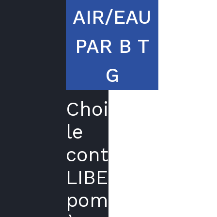
AIR/EAU
PAR B T
G
Choisir
le
contrat
LIBERTE
pompe