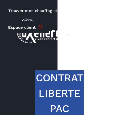
mois
Trouver mon chauffagiste
Carrières
Espace client
Le prix peut varier en fonction de
la puissance, du type de votre
appareil et de votre lieu
d’habitation.
CONTRAT
LIBERTE
PAC