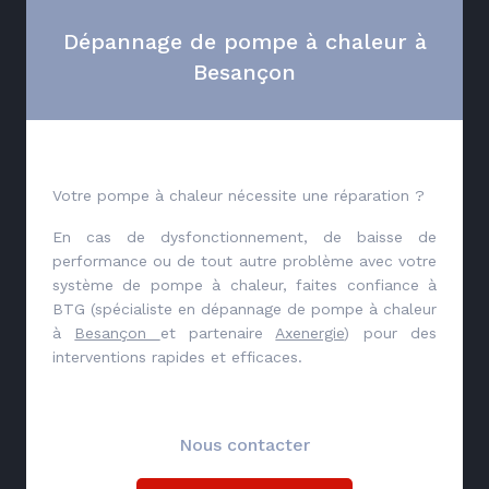
Dépannage de pompe à chaleur à
Besançon
Votre pompe à chaleur nécessite une réparation ?
En cas de dysfonctionnement, de baisse de
performance ou de tout autre problème avec votre
système de pompe à chaleur, faites confiance à
BTG (spécialiste en dépannage de pompe à chaleur
à
Besançon
et partenaire
Axenergie
) pour des
interventions rapides et efficaces.
Nous contacter