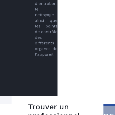
d'entretien, 
le 
nettoyage 
ainsi que 
les points 
de contrôle 
des 
différents 
organes de 
l'appareil.
Trouver un
L’entretien d’une