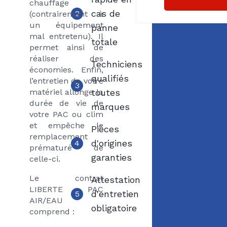
chauffage
cas de
2
(contrairement à
un équipement
panne
mal entretenu). Il
totale
permet ainsi de
réaliser des
Techniciens
économies. Enfin,
qualifiés
l’entretien de votre
3
matériel allonge la
toutes
durée de vie de
marques
votre PAC ou clim
et empêche le
Pièces
remplacement
d'origines
4
prématuré de
garanties
celle-ci.
Le contrat
Attestation
LIBERTE PAC
d'entretien
5
AIR/EAU
obligatoire
comprend :