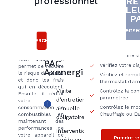
professionnel
VOTRE
5
PAC Air/Eau
CHALE
bonnes
(pompe à chaleur)
P
par un frigoriste
raisons
spécialiste est
Pensez
obligatoire et
choisir le
permet
RECHERCHER
contrat
d’économiser à
LIBERTE
différents niveaux.
Vérifiez la press
Tout d’abord, il
PAC
Vérifiez votre di
permet de réduire
Axenergie
le risque de panne
Vérifiez et remp
et donc les frais
thermostat d’am
qui en découlent.
Visite
Contrôlez la co
Ensuite, il réduit
paramétrée
d’entretien
votre
1
Contrôlez le mo
consommation de
annuelle
Chauffage ou Ea
combustibles en
obligatoire
maintenant des
performances de
Intervention
votre appareil de
Prendre r
rapide en