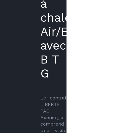
à
chaleur
Air/Eau
avec
B T
G
Le contrat 
LIBERTE 
PAC 
Axenergie 
comprend 
une visite 