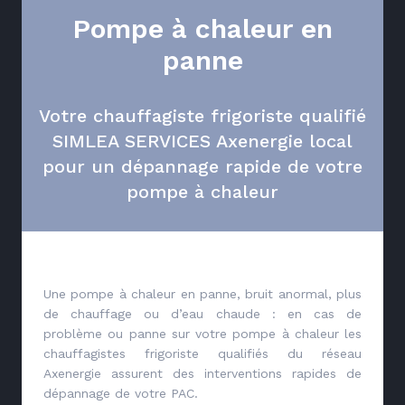
Pompe à chaleur en
panne
Votre chauffagiste frigoriste qualifié
SIMLEA SERVICES Axenergie local
pour un dépannage rapide de votre
pompe à chaleur
Une pompe à chaleur en panne, bruit anormal, plus
de chauffage ou d’eau chaude : en cas de
problème ou panne sur votre pompe à chaleur les
chauffagistes frigoriste qualifiés du réseau
Axenergie assurent des interventions rapides de
dépannage de votre PAC.