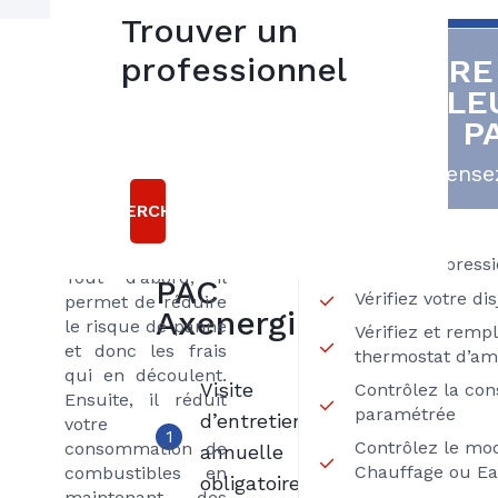
Trouver un
L’entretien d’une
professionnel
VOTRE
5
PAC Air/Eau
CHALE
bonnes
(pompe à chaleur)
P
par un frigoriste
raisons
spécialiste est
Pensez
obligatoire et
choisir le
permet
RECHERCHER
contrat
d’économiser à
LIBERTE
différents niveaux.
Vérifiez la press
Tout d’abord, il
PAC
Vérifiez votre di
permet de réduire
Axenergie
le risque de panne
Vérifiez et remp
et donc les frais
thermostat d’am
qui en découlent.
Visite
Contrôlez la co
Ensuite, il réduit
paramétrée
d’entretien
votre
1
Contrôlez le mo
consommation de
annuelle
Chauffage ou Ea
combustibles en
obligatoire
maintenant des