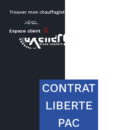
Trouver mon chauffagiste
Carrières
Le prix peut varier en fonction de
Espace client
la puissance, du type de votre
appareil et de votre lieu
d’habitation.
CONTRAT
LIBERTE
PAC