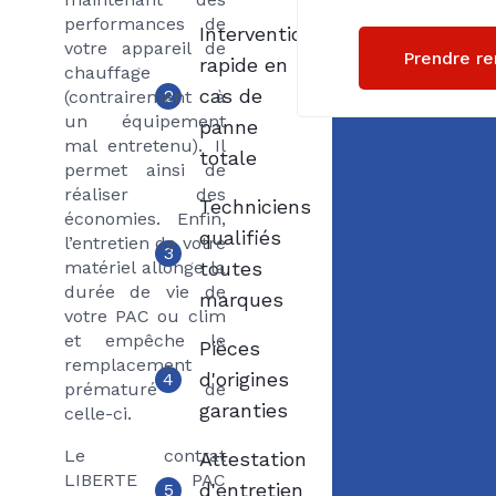
performances de
Intervention
votre appareil de
Prendre r
rapide en
chauffage
cas de
2
(contrairement à
un équipement
panne
mal entretenu). Il
totale
permet ainsi de
réaliser des
Techniciens
économies. Enfin,
qualifiés
l’entretien de votre
3
matériel allonge la
toutes
durée de vie de
marques
votre PAC ou clim
et empêche le
Pièces
remplacement
d'origines
4
prématuré de
garanties
celle-ci.
Le contrat
Attestation
LIBERTE PAC
d'entretien
5