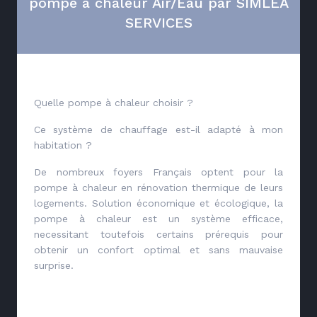
pompe à chaleur Air/Eau par SIMLEA
SERVICES
Quelle pompe à chaleur choisir ?
Ce système de chauffage est-il adapté à mon
habitation ?
De nombreux foyers Français optent pour la
pompe à chaleur en rénovation thermique de leurs
logements. Solution économique et écologique, la
pompe à chaleur est un système efficace,
necessitant toutefois certains prérequis pour
obtenir un confort optimal et sans mauvaise
surprise.