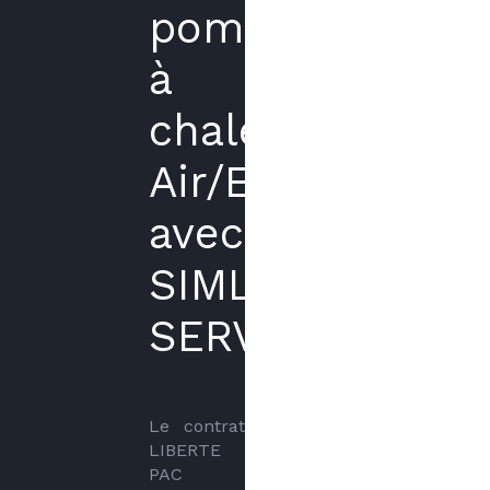
pompe
à
chaleur
Air/Eau
avec
SIMLEA
SERVICES
Le contrat 
LIBERTE 
PAC 