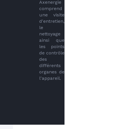
Axenergie 
comprend 
une visite 
d'entretien, 
le 
nettoyage 
ainsi que 
les points 
de contrôle 
des 
différents 
organes de 
l'appareil.