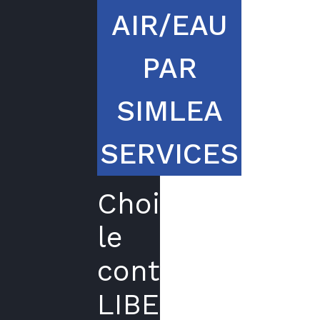
AIR/EAU
PAR
SIMLEA
SERVICES
Choisir
le
contrat
LIBERTE