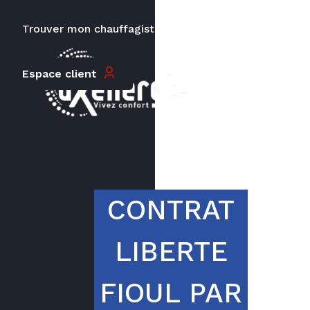
Trouver mon chauffagiste
Carrières
Espace client
Le prix peut varier en fonction de
la puissance, du type de votre
appareil et de votre lieu
d’habitation.
CONTRAT
LIBERTE
FIOUL PAR