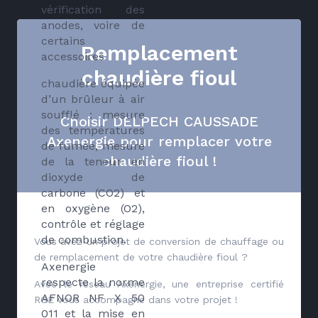
vérification des
anodes, voire de
certains
Remplacement
accessoires
chaudière fioul
chaudière équipée
d’un brûleur à air
soufflé : mesure
Choisir DELPECH CAUSSADE
des températures
Axenergie pour remplacer votre
de fumée, mesure
chaudière fioul !
de la teneur en
dioxyde de
carbone (CO2) et
en oxygène (O2),
contrôle et réglage
de combustion.
Vous avez un projet de conversion de chauffage ou
de remplacement de votre chaudière fioul ?
Axenergie
respecte la norme
Avec le réseau Axenergie, une entreprise certifié
AFNOR NF X 50
RGE vous accompagne dans votre projet !
011 et la mise en