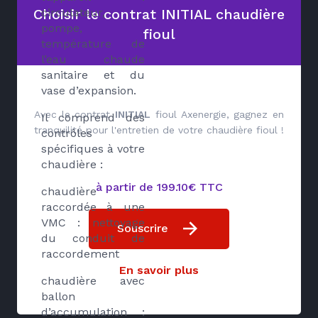
Choisir le contrat INITIAL chaudière
circulateur,
pompe,
fioul
température de
l’eau chaude
sanitaire et du
vase d’expansion.
Avec le contrat
INITIAL
fioul Axenergie, gagnez en
Il comprend des
tranquilité pour l'entretien de votre chaudière fioul !
contrôles
spécifiques à votre
chaudière :
à partir de 199.10€ TTC
chaudière
raccordée à une
VMC : nettoyage
Souscrire
du conduit de
raccordement
En savoir plus
chaudière avec
ballon
d’accumulation :