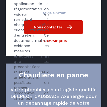
application de la
réglementation en
Devis Gratuit
vigueur en
remettant à
chaque visite
Nous contacter
client, l’attestation
d’entretien. Ce
document met en
En savoir plus
évidence les
mesures
effectuées ainsi
que les
préconisations
relatives aux
Chaudière en panne
améliorations
possibles en
termes
Votre plombier chauffagiste qualifié
d’économie de
DELPECH CAUSSADE Axenergie pour
chauffage.
un dépannage rapide de votre