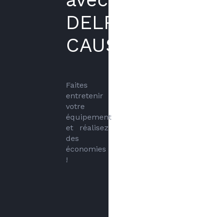
DELPECH
CAUSSADE
Faites 
entretenir 
votre 
équipement 
et réalisez 
des 
économies 
!