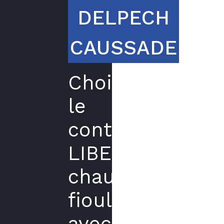
DELPECH
CAUSSADE
Choisir
le
contrat
LIBERTE
chaudière
fioul
avec