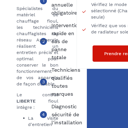
1
annuelle
Vérifiez le mod
Spécialistes du
sélectionné (Ch
obligatoire
matériel de
seule)
chauffage fioul,
Intervention
Vérifiez que vos
les techniciens
de radiateur so
rapide en
chauffagistes du
réseau Axenergie
cas de
2
réalisent un
panne
entretien précis et
Prendre r
totale
optimal pour
conserver le bon
Techniciens
fonctionnement
de vos appareils
qualifiés
3
de façon durable.
toutes
marques
Le contrat
LIBERTE
fioul
Diagnostic
intègre :
sécurité de
4
La visite
l'installation
d'entretien