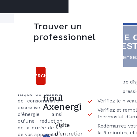
Trouver un
Ne pas faire
professionnel
VOTRE 
5
entretenir son
FIOUL ES
bonnes
chauffage par un
professionnel peut
raisons
Pensez
s'avérer très
coûteux pour son
choisir le
propriétaire. Cette
RECHERCHER
contrat
absence de suivi
Vérifiez votre di
LIBERTE
augmentera le
Vérifiez la press
risque de pannes,
fioul
Vérifiez le nivea
de consommation
Axenergie
excessive
Vérifiez et remp
d'énergie ainsi
thermostat d’am
qu'une réduction
Visite
Redémarrez votr
de la durée de vie
la 5 minutes, et 
d’entretien
de vos appareils.