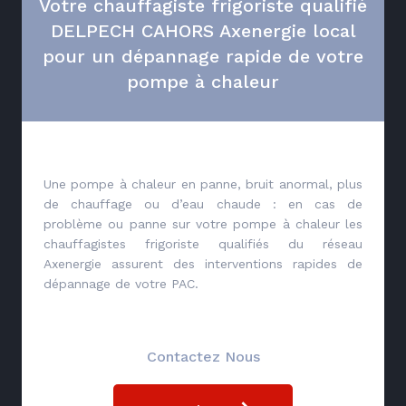
Votre chauffagiste frigoriste qualifié
DELPECH CAHORS Axenergie local
pour un dépannage rapide de votre
pompe à chaleur
Une pompe à chaleur en panne, bruit anormal, plus
de chauffage ou d’eau chaude : en cas de
problème ou panne sur votre pompe à chaleur les
chauffagistes frigoriste qualifiés du réseau
Axenergie assurent des interventions rapides de
dépannage de votre PAC.
Contactez Nous