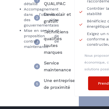
1
raccordeme
QUALIPAC
détaillé
Contrôler la
Accompagnement
stabilité
Devis clair et
dans l'obtention
2
des aides
gratuit
Bénéficiez d
gouvernementales
énergétiqu
Mise en service et
Techniciens
Exigez un r
proposition de
qualifiés
conforme a
contrat de
3
constructeu
toutes
maintenance
marques
Nous proposon
Service
économique, chi
4
maintenance
solutions possi
Une entreprise
Prend
5
de proximité