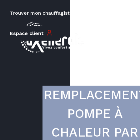
Trouver mon chauffagiste
Carrières
Le prix peut varier en fonction de
Espace client
la puissance, du type de votre
appareil et de votre lieu
d’habitation.
REMPLACEMEN
POMPE À
CHALEUR PAR