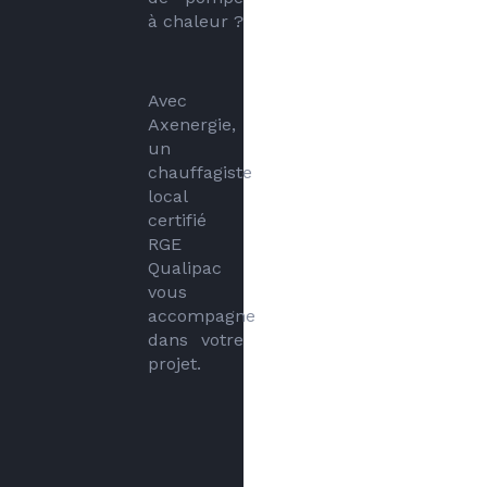
à chaleur ?
Avec 
Axenergie, 
un 
chauffagiste 
local 
certifié 
RGE 
Qualipac 
vous 
accompagne 
dans votre 
projet.