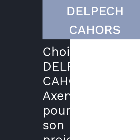
DELPECH
CAHORS
Choisir
DELPECH
CAHORS
Axenergie
pour
son
projet