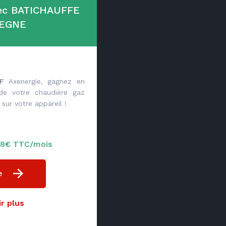
vec BATICHAUFFE
EGNE
F
Axenergie, gagnez en
 de votre chaudière gaz
sur votre appareil !
,38€ TTC/mois
e
r plus