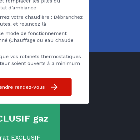
 et remplacer les piles du
tat d’ambiance
rez votre chaudière : Débranchez
utes, et relancez là
z le mode de fonctionnement
onné (Chauffage ou eau chaude
 que vos robinets thermostatiques
ateur soient ouverts à 3 minimum
endre rendez-vous
CLUSIF gaz
trat EXCLUSIF