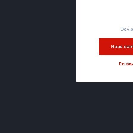
Devis
Nous con
En sav