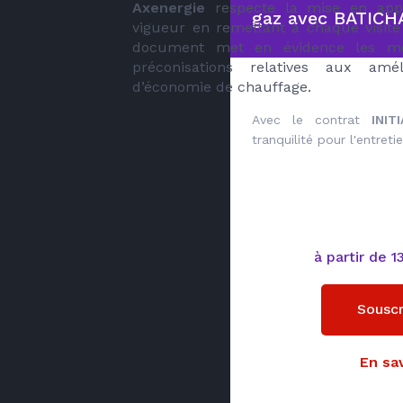
Axenergie
respecte la mise en appl
gaz avec BATIC
vigueur en remettant à chaque visite cl
document met en évidence les mes
préconisations relatives aux amé
d’économie de chauffage.
Avec le contrat
INIT
tranquilité pour l'entret
à partir de 
Souscr
En sav