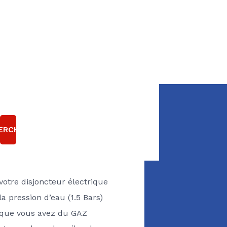
E CHAUDIÈRE GAZ
T EN PANNE ?
ERCHER
Pensez à vérifier
 votre disjoncteur électrique
 la pression d’eau (1.5 Bars)
z que vous avez du GAZ