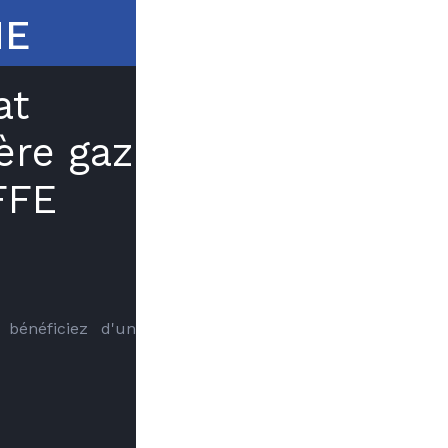
NE
at
ère gaz
FFE
bénéficiez d'un 