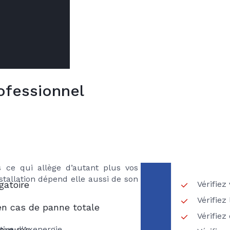
ofessionnel
VOTR
ns
ES
ière gaz comme tout entretien de
RECH
met de réaliser des économies
IBERTE GAZ
 Vous pourrez ainsi réduire votre
12 % (source ADEME) ! Les risques
 ce qui allège d’autant plus vos
nstallation dépend elle aussi de son
Vérifiez
gatoire
Vérifiez
en cas de panne totale
Vérifie
ative d'Axenergie,
marques