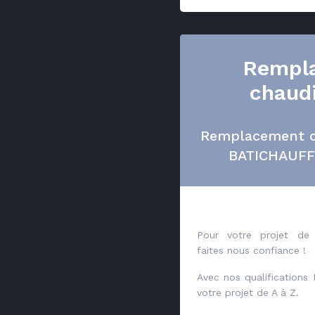
Rempl
chaud
Remplacement c
BATICHAUF
Pour votre projet de 
faites nous confiance !
Avec nos qualifications
votre projet de A à Z.