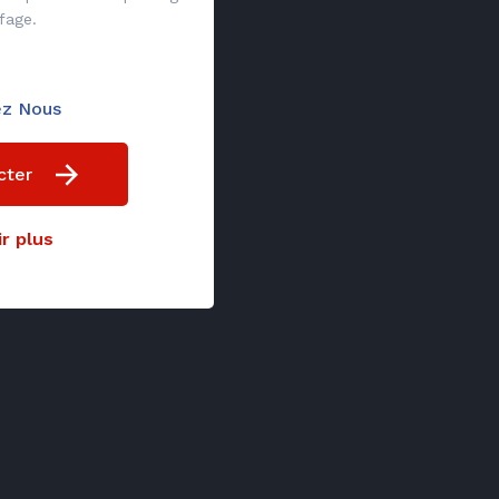
fage.
ez Nous
cter
r plus