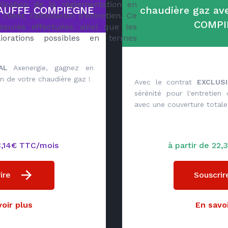
ication de la réglementation en
HAUFFE COMPIEGNE
chaudière gaz a
ient, l’attestation d’entretien. Ce
COMPI
ures effectuées ainsi que les
liorations possibles en termes
IAL
Axenergie, gagnez en
ien de votre chaudière gaz !
Avec le contrat
EXCLUSI
sérénité pour l'entretien
avec une couverture totale 
13,14€ TTC/mois
à partir de 22
ire
Souscrir
oir plus
En savoi