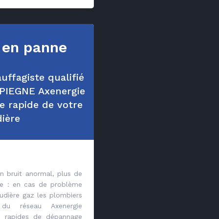
 en panne
uffagiste qualifié
IEGNE Axenergie
 rapide de votre
ière
n bruit anormal, plus de
e : en cas de problème
udière gaz les plombiers
s du réseau Axenergie
ns rapides de dépannage