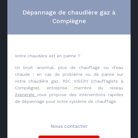
Dépannage de chaudière gaz à
Compiègne
Votre chaudière est en panne ?
Un bruit anormal, plus de chauffage ou d'eau
chaude : en cas de problème ou de panne sur
votre chaudière gaz, RSC VISERY (chauffagiste à
Compiègne), entreprise membre du réseau
Axenergie
vous propose des interventions rapides
de dépannage pour votre système de chauffage.
Nous contacter