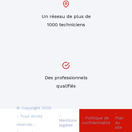
Un réseau de plus de
1000 techniciens
Des professionnels
qualifiés
© Copyright 2025
-
-
- Tous droits
- Politique de
Plan
Mentions
confidentialité
du
réservés -
légales
site