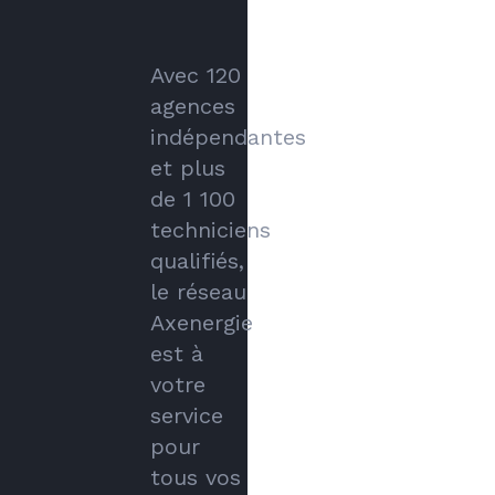
Avec 120
agences
indépendantes
et plus
de 1 100
techniciens
qualifiés,
le réseau
Axenergie
est à
votre
service
pour
tous vos