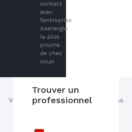
contact
avec
l’entreprise
Axenergie
la plus
proche
de chez
vous!
Trouver un
professionnel
Veuillez sélectionner vos besoins
ci dessus pour afficher les
résultats