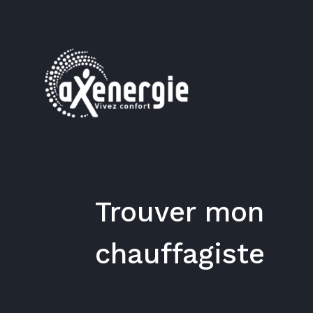
Trouver mon
chauffagiste