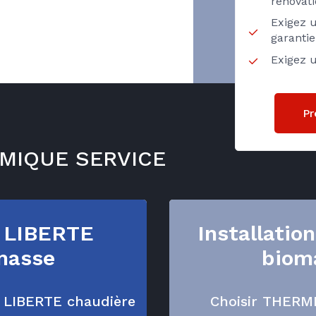
rénovat
Exigez u
garanti
Exigez u
Pr
ERMIQUE SERVICE
 LIBERTE
Installatio
masse
biom
t LIBERTE chaudière
Choisir THERM