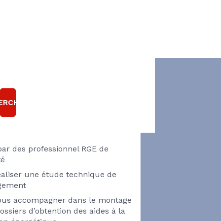
 AVEZ UN PROJET
 RÉNOVATION
ERCHER
HERMIQUE ?
par des professionnel RGE de
té
éaliser une étude technique de
ogement
vous accompagner dans le montage
ossiers d’obtention des aides à la