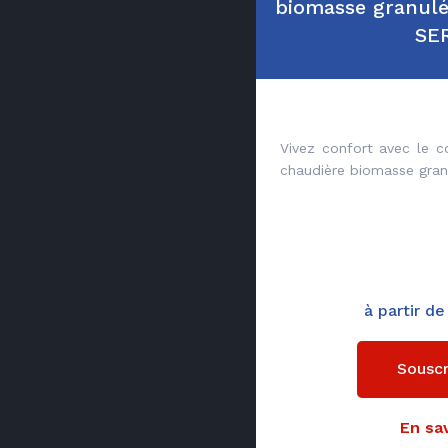
biomasse granul
SE
Vivez confort avec le 
chaudière biomasse gran
à partir d
Souscr
En sav