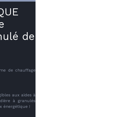
IQUE
e
nulé de
me de chauffage 
ibles aux aides à 
dière à granulés 
ix énergétique !