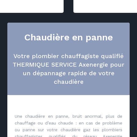
Chaudière en panne
Votre plombier chauffagiste qualifié
THERMIQUE SERVICE Axenergie pour
un dépannage rapide de votre
chaudière
Une chaudière en panne, bruit anormal, plus de
chauffage ou d’eau chaude : en cas de problème
ou panne sur votre chaudière gaz les plombiers
chauffagistes qualifiés du réseau Axenergie