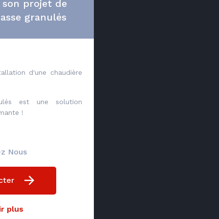
 son projet de
asse granulés
allation d'une chaudière
ulés est une solution
mante !
ez Nous
cter
r plus