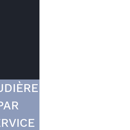
Trouver mon
Le prix peut
du type d
UDIÈRE
PAR
RVICE