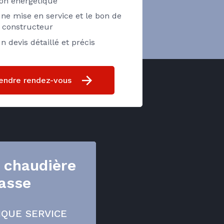
ion énergétique
ne mise en service et le bon de
e constructeur
n devis détaillé et précis
endre rendez-vous
n chaudière
asse
IQUE SERVICE