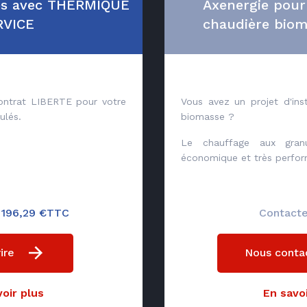
és avec THERMIQUE
Axenergie pour
RVICE
chaudière biom
contrat LIBERTE pour votre
Vous avez un projet d'inst
ulés.
biomasse ?
Le chauffage aux gran
économique et très perfor
e 196,29 €TTC
Contact
ire
Nous conta
oir plus
En savoi