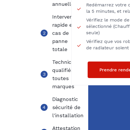
annuelle
Redémarrez votre 
la 5 minutes, et re
Intervention
Vérifiez le mode d
rapide en
sélectionné (Chauf
cas de
seule)
2
panne
Vérifiez que vos ro
de radiateur soien
totale
Techniciens
Prendre rend
qualifiés
3
toutes
marques
Diagnostic
sécurité de
4
l'installation
Attestation