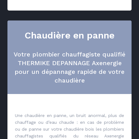
Chaudière en panne
Votre plombier chauffagiste qualifié
THERMIKE DEPANNAGE Axenergie
pour un dépannage rapide de votre
chaudière
Une chaudière en panne, un bruit anormal, plus de
chauffage ou d’eau chaude : en cas de problème
ou de panne sur votre chaudière bois les plombiers
chauffagistes qualifiés du réseau Axenergie