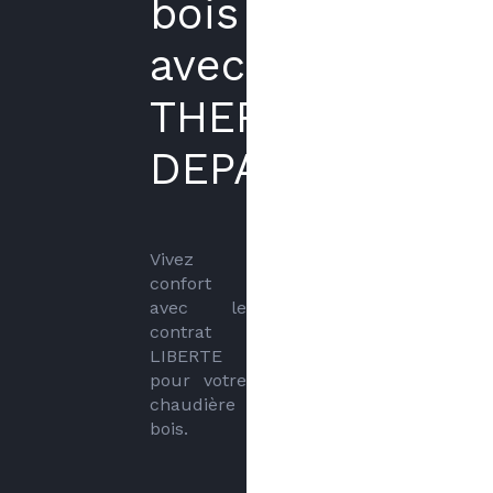
bois
avec
THERMIKE
DEPANNAGE
Vivez 
confort 
avec le 
contrat 
LIBERTE 
pour votre 
chaudière 
bois.