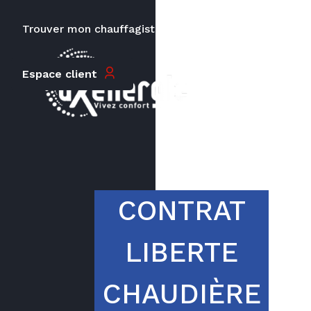
Trouver mon chauffagiste
Carrières
Le prix peut varier en fonction de
la puissance, du type de votre
Espace client
appareil et de votre lieu
d’habitation.
CONTRAT
LIBERTE
CHAUDIÈRE