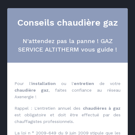
Conseils chaudière gaz
N'attendez pas la panne ! GAZ
SERVICE ALTITHERM vous guide !
Pour l'
installation
ou l'
entretien
de votre
chaudière gaz
, faites confiance au réseau
Axenergie !
Rappel : L'entretien annuel des
chaudières à gaz
est obligatoire et doit être effectué par des
chauffagistes professionnels.
La loi n ° 2009-649 du 9 juin 2009 stipule que les