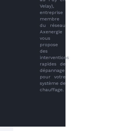
Velay), 
entreprise 
membre 
du réseau 
Axenergie 
vous 
propose 
des 
interventions 
rapides de 
dépannage 
pour votre 
système de 
chauffage.