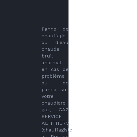
Panne de 
chauffage 
ou d'eau 
chaude, 
bruit 
anormal : 
en cas de 
problème 
ou de 
panne sur 
votre 
chaudière 
gaz, GAZ 
SERVICE 
ALTITHERM 
(chauffagiste 
au Puy en 