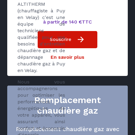
ALTITHERM
(chauffagiste à Puy
en Velay) c'est une
à partir de 140 €TTC
équipe de
techniciens
qualifiée pour vos
Souscrire
besoins d'entretien
chaudière gaz et de
dépannage
En savoir plus
chaudière gaz à Puy
en Velay.
Nous vous
accompagnerons
pour optimiser les
Remplacement
performances
chaudière gaz
énergétiques de
votre appareil, vous
assurant ainsi
confort et économie
Remplacement chaudière gaz avec
d'énergie.