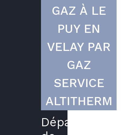
GAZ À LE
PUY EN
VELAY PAR
GAZ
SERVICE
ALTITHERM
Dépannage