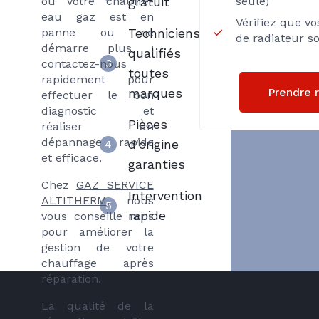
ou votre chauffe-
gratuit
seule)
eau gaz est en
Vérifiez que v
panne ou ne
Techniciens
de radiateur s
démarre plus :
qualifiés
3
contactez-nous
toutes
rapidement pour
Prendre 
marques
effectuer le bon
diagnostic et
Pièces
réaliser un
dépannage rapide
d'origine
4
et efficace.
garanties
Chez
GAZ SERVICE
Intervention
ALTITHERM
, nous
5
rapide
vous conseille rons
pour améliorer la
gestion de votre
chauffage après
réparation.
La qualité de la