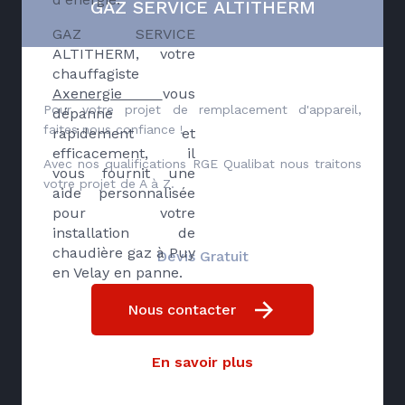
GAZ SERVICE ALTITHERM
GAZ SERVICE
ALTITHERM, votre
chauffagiste
Axenergie
vous
Pour votre projet de remplacement d'appareil,
dépanne
faites nous confiance !
rapidement et
efficacement, il
Avec nos qualifications RGE Qualibat nous traitons
vous fournit une
votre projet de A à Z.
aide personnalisée
pour votre
installation de
chaudière gaz à Puy
Devis Gratuit
en Velay en panne.
Nous contacter
En savoir plus