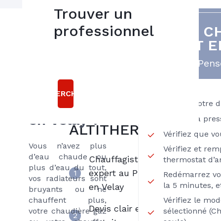
Trouver un
professionnel
VOTRE C
Besoin
5
EST E
bonnes
d'un
raisons
Pense
dépannage
chaudière
de choisir
RECHERCHER
GAZ
gaz au Puy
Vérifiez votre 
SERVICE
en Velay ?
Vérifiez la pres
ALTITHERM
Vérifiez que v
Vous n’avez plus
Vérifiez et rem
d’eau chaude ou
Chauffagiste
thermostat d’
plus d’eau du tout,
expert au Puy
1
Redémarrez vo
vos radiateurs sont
la 5 minutes, e
en Velay
bruyants ou ne
chauffent plus,
Vérifiez le mo
Devis clair et
votre chaudière gaz
sélectionné (C
2