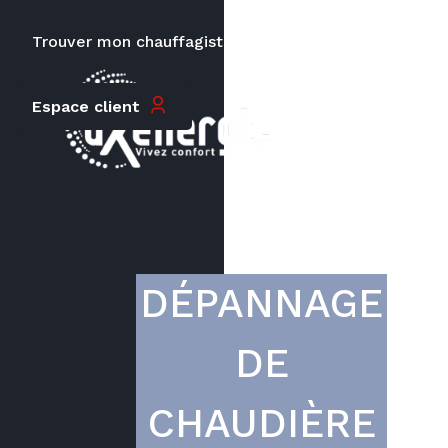
Trouver mon chauffagiste
Carrières
Le prix peut varier en fonction de
Espace client
la puissance, du type de votre
appareil et de votre lieu
d’habitation.
DÉPANNAGE
DE
CHAUDIÈRE