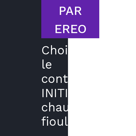
PAR
EREO
Choisir
le
contrat
INITIAL
chaudière
fioul