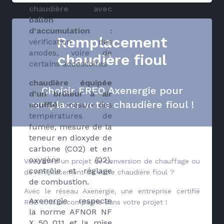
chaudière avec
ballon
d’accumulation :
Remplacement
vérification des
anodes, voire de
chaudière fioul
certains accessoires
chaudière équipée
Choisir EREO Axenergie pour
d’un brûleur à air
remplacer votre chaudière fioul !
soufflé :
mesure des
températures de
fumée, mesure de la
teneur en dioxyde de
carbone (CO2) et en
oxygène (O2),
Vous avez un projet de conversion de chauffage ou
contrôle et réglage
de remplacement de votre chaudière fioul ?
de combustion.
Avec le réseau Axenergie, une entreprise certifié
Axenergie respecte
RGE vous accompagne dans votre projet !
la norme AFNOR NF
X 50 011 et la mise