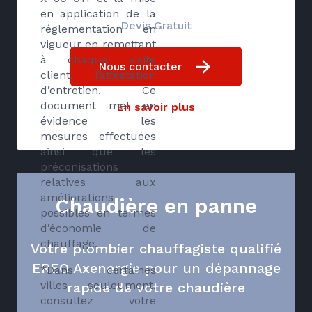
en application de la
Devis Gratuit
réglementation en
vigueur en remettant
à chaque visite
Nous contacter
client, l’attestation
d’entretien. Ce
document met en
En savoir plus
évidence les
mesures effectuées
ainsi que les
préconisations
relatives aux
améliorations
Chaudière en panne
possibles en termes
d’économie de
chauffage.
Votre plombier chauffagiste qualifié
EREO Axenergie pour un dépannage
*Dans certaines
villes seuleument,
rapide de votre chaudière
consultez votre