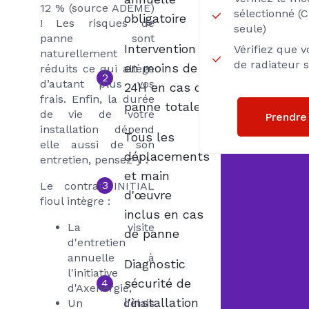
12 % (source ADEME)
sélectionné (
obligatoire
! Les risques de
seule)
panne sont
Intervention
Vérifiez que 
naturellement
de radiateur 
en moins de
réduits ce qui allège
2
d’autant plus vos
24H en cas de
frais. Enfin, la durée
panne totale
de vie de votre
Prendre
installation dépend
Tous les
elle aussi de son
déplacements
entretien, pensez-y !
et main
3
Le contrat INITIAL
d'œuvre
fioul intègre :
inclus en cas
La visite
de panne
d'entretien
annuelle à
Diagnostic
l'initiative
sécurité de
4
d'Axenergie,
l'installation
Un délais