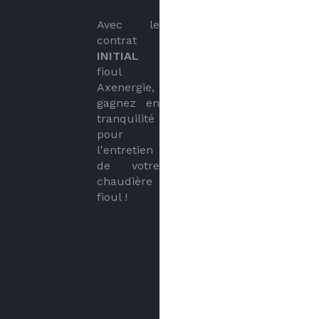
Avec le 
contrat 
INITIAL
fioul 
Axenergie, 
gagnez en 
tranquilité 
pour 
l'entretien 
de votre 
chaudière 
fioul !