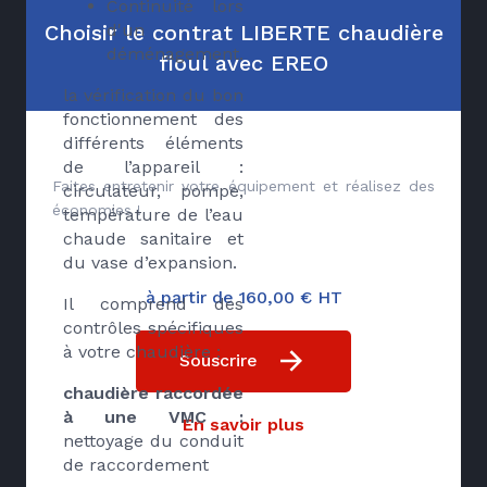
Continuité lors
Choisir le contrat LIBERTE chaudière
d'un
déménagement.
fioul avec EREO
la vérification du bon
fonctionnement des
différents éléments
de l’appareil :
Faites entretenir votre équipement et réalisez des
circulateur, pompe,
économies !
température de l’eau
chaude sanitaire et
du vase d’expansion.
à partir de 160,00 € HT
Il comprend des
contrôles spécifiques
à votre chaudière :
Souscrire
chaudière raccordée
à une VMC :
En savoir plus
nettoyage du conduit
de raccordement