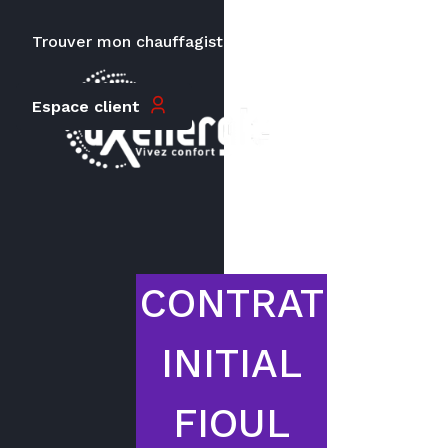
Trouver mon chauffagiste
Carrières
Espace client
Le prix peut varier en fonction de
la puissance, du type de votre
appareil et de votre lieu
d’habitation.
CONTRAT
INITIAL
FIOUL