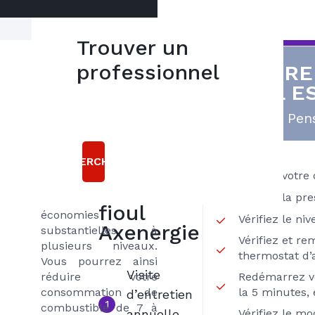
Trouver un
Réalisez des
professionnel
VOTRE
5
économies
FIOUL E
bonnes
L’entretien régulier
raisons
Pens
de votre chaudière
fioul comme tout
choisir le
entretien de votre
RECHERCHER
contrat
matériel de
Vérifiez votre
chauffage permet de
INITIAL
Vérifiez la pre
réaliser des
fioul
économies
Vérifiez le ni
Axenergie
substantielles à
Vérifiez et re
plusieurs niveaux.
thermostat d
Vous pourrez ainsi
Visite
réduire votre
Redémarrez v
consommation de
la 5 minutes, 
d’entretien
1
combustible de 7 à
annuelle
Vérifiez le m