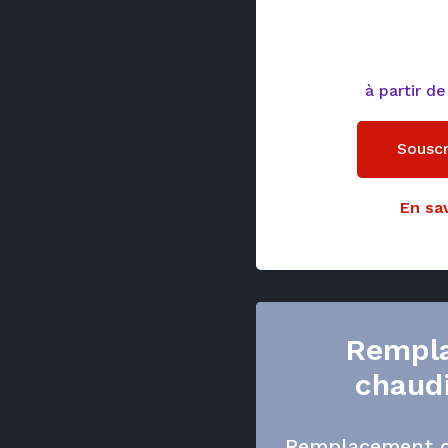
à partir d
Souscr
En sav
Rempl
chaud
Remplacement c