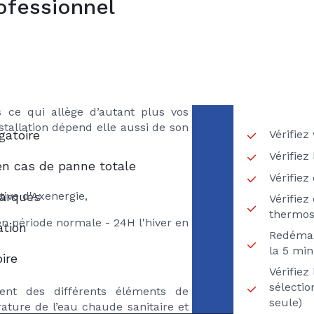
ofessionnel
VOTR
ns
ES
ière gaz comme tout entretien de
RECH
met de réaliser des économies
IBERTE GAZ
 Vous pourrez ainsi réduire votre
12 % (source ADEME) ! Les risques
 ce qui allège d’autant plus vos
nstallation dépend elle aussi de son
Vérifiez
gatoire
Vérifiez
en cas de panne totale
Vérifie
ative d'Axenergie,
marques
Vérifiez
thermos
en période normale - 24H l'hiver en
ation
Redémar
la 5 min
ire
Vérifie
sélecti
ment des différents éléments de
seule)
rature de l’eau chaude sanitaire et