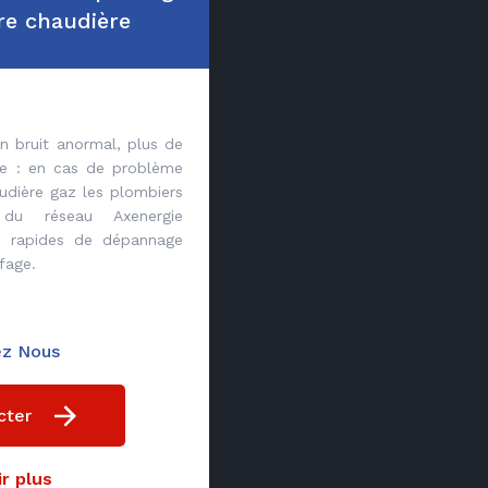
re chaudière
n bruit anormal, plus de
e : en cas de problème
udière gaz les plombiers
s du réseau Axenergie
ns rapides de dépannage
fage.
ez Nous
cter
r plus