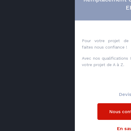
E
Pour votre projet de 
faites nous confiance !
Avec nos qualifications
votre projet de A à Z.
Devis
Nous con
En sav