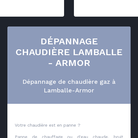
DÉPANNAGE
CHAUDIÈRE LAMBALLE
- ARMOR
Dépannage de chaudière gaz à
Lamballe-Armor
Votre chaudière est en panne ?
Panne de chauffage ou d'eau chaude, bruit