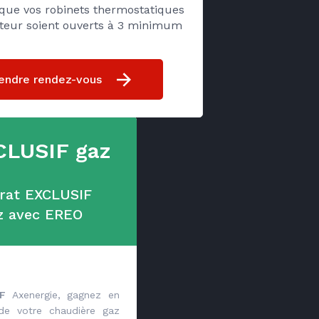
 que vos robinets thermostatiques
ateur soient ouverts à 3 minimum
endre rendez-vous
CLUSIF gaz
trat EXCLUSIF
z avec EREO
F
Axenergie, gagnez en
 de votre chaudière gaz