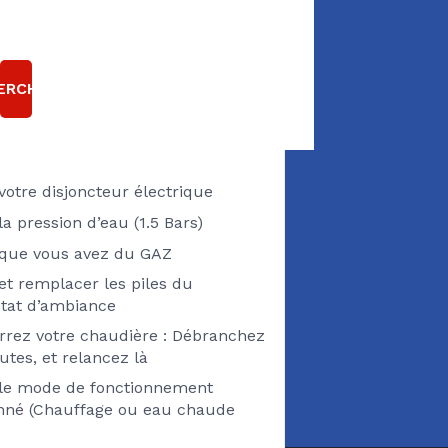
E CHAUDIÈRE GAZ
T EN PANNE ?
ERCHER
Pensez à vérifier
 votre disjoncteur électrique
 la pression d’eau (1.5 Bars)
z que vous avez du GAZ
 et remplacer les piles du
tat d’ambiance
rez votre chaudière : Débranchez
utes, et relancez là
z le mode de fonctionnement
onné (Chauffage ou eau chaude