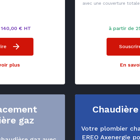
avec une couverture totale 
e 140,00 € HT
à partir de 
ire
Souscrir
oir plus
En savoi
acement
Chaudière
ière gaz
Votre plombier cha
EREO Axenergie p
haudière gaz avec