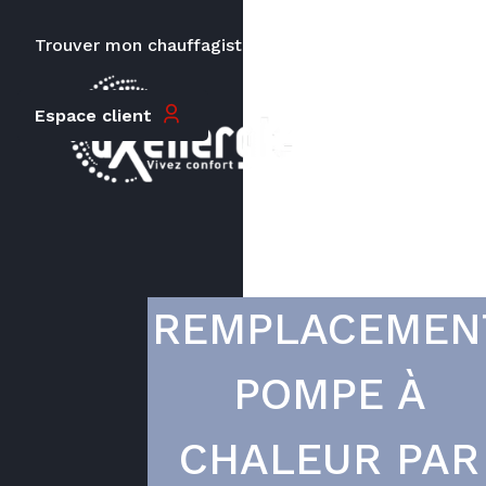
Trouver mon chauffagiste
Carrières
Le prix peut varier en fonction de
Espace client
la puissance, du type de votre
appareil et de votre lieu
d’habitation.
REMPLACEMEN
POMPE À
CHALEUR PAR