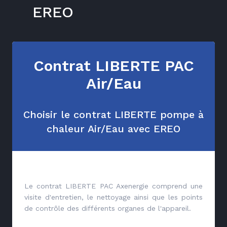
EREO
Contrat LIBERTE PAC
Air/Eau
Choisir le contrat LIBERTE pompe à
chaleur Air/Eau avec EREO
Le contrat LIBERTE PAC Axenergie comprend une
visite d'entretien, le nettoyage ainsi que les points
de contrôle des différents organes de l'appareil.