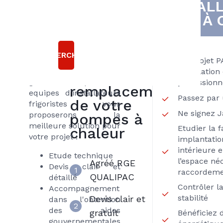
INSTAL
bonnes
nous vous
À 
accompagnons dans
raisons
votre projet
d'installation d'une
Choisir
pompe à chaleur.
RECHERCHER
Axenergie
Un projet 
Partenaire des plus
installatio
pour le
grandes marques nos
professionne
remplacement
equipes d'installateurs
Passez par 
de votre
frigoristes vous
Ne signez J
proposerons la
pompes à
meilleure solution pour
Etudier la f
chaleur
votre projet :
implantation
intérieure 
Etude technique
l’espace né
Agréé RGE
Devis clair et
1
raccordeme
QUALIPAC
détaillé
Contrôler la
Accompagnement
stabilité
Devis clair et
dans l'obtention
2
des aides
gratuit
Bénéficiez d
gouvernementales