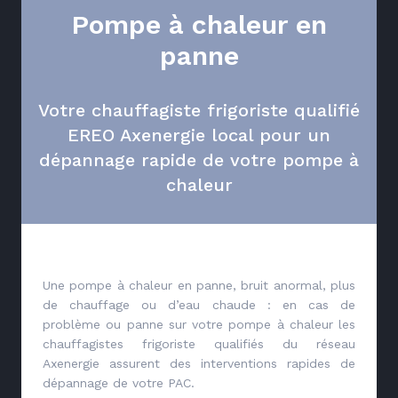
Pompe à chaleur en
panne
Votre chauffagiste frigoriste qualifié
EREO Axenergie local pour un
dépannage rapide de votre pompe à
chaleur
Une pompe à chaleur en panne, bruit anormal, plus
de chauffage ou d’eau chaude : en cas de
problème ou panne sur votre pompe à chaleur les
chauffagistes frigoriste qualifiés du réseau
Axenergie assurent des interventions rapides de
dépannage de votre PAC.