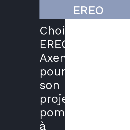
EREO
Choisir
EREO
Axenergie
pour
son
projet
pompe
à