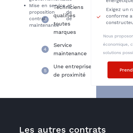
énergétiqu
Mise en service et
Techniciens
Exigez un r
proposition de
qualifiés
conforme a
contrat de
3
constructeu
toutes
maintenance
marques
Nous proposon
Service
économique, chi
4
maintenance
solutions possi
Une entreprise
Prend
5
de proximité
Les autres contrats