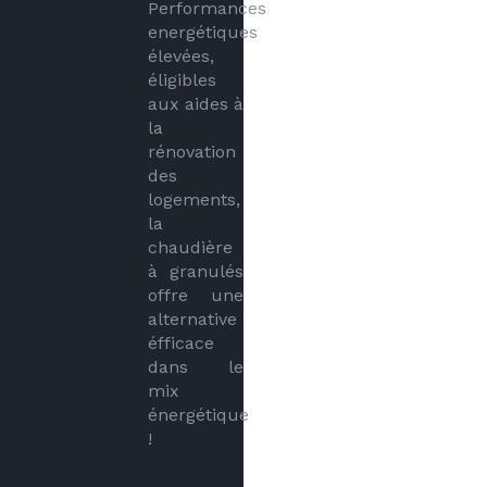
Performances 
energétiques 
élevées, 
éligibles 
aux aides à 
la 
rénovation 
des 
logements, 
la 
chaudière 
à granulés 
offre une 
alternative 
éfficace 
dans le 
mix 
énergétique 
!