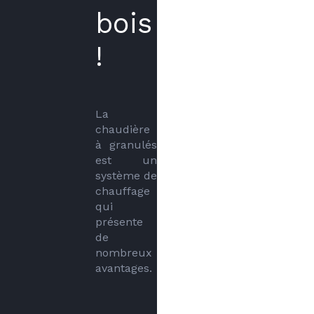
bois
!
La 
chaudière 
à granulés 
est un 
système de 
chauffage 
qui 
présente 
de 
nombreux 
avantages.