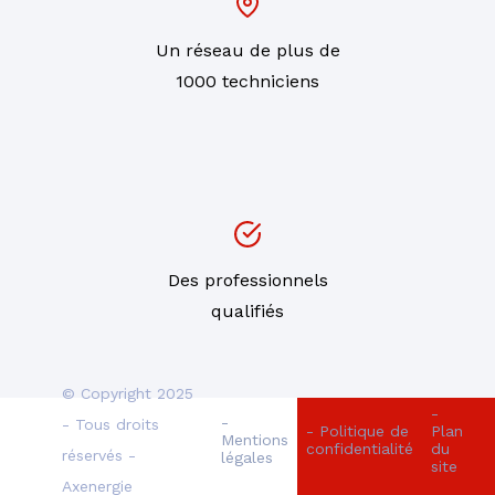
Un réseau de plus de
1000 techniciens
Des professionnels
qualifiés
© Copyright 2025
-
-
- Tous droits
- Politique de
Plan
Mentions
confidentialité
du
réservés -
légales
site
Axenergie