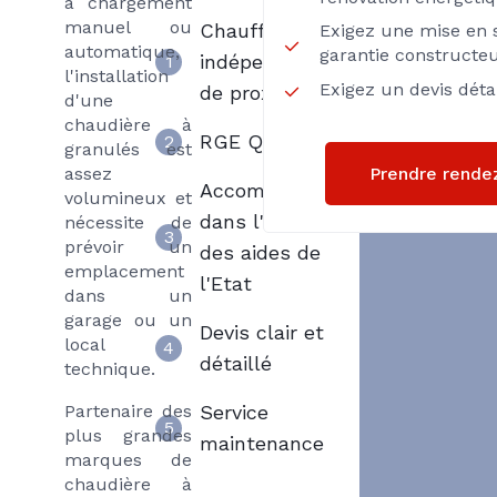
à chargement
manuel ou
Chauffagiste
Exigez une mise en s
automatique,
garantie constructe
indépendant
1
l'installation
Exigez un devis détai
de proximité
d'une
chaudière à
RGE Qualibois
2
granulés est
Prendre rende
assez
Accompagnement
volumineux et
dans l'obtention
nécessite de
3
prévoir un
des aides de
emplacement
l'Etat
dans un
garage ou un
Devis clair et
local
4
détaillé
technique.
Partenaire des
Service
5
plus grandes
maintenance
marques de
chaudière à