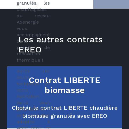
granulés, les
chauffagistes
du réseau
Axenergie
vous
accompagnent
Les autres contrats
dans votre
EREO
projet de
rénovation
thermique !
Après une
étude
Contrat LIBERTE
technique de
biomasse
votre
habitation,
nous vous
Choisir le contrat LIBERTE chaudière
proposerons
biomasse granulés avec EREO
une sollution
adaptée à
votre foyer et