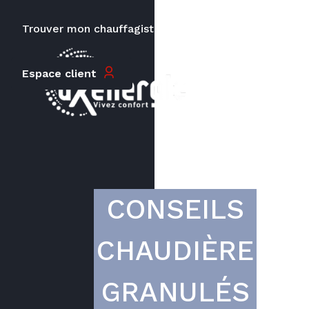
Trouver mon chauffagiste
Carrières
Le prix peut varier en fonction de
Espace client
la puissance, du type de votre
appareil et de votre lieu
d’habitation.
CONSEILS
CHAUDIÈRE
GRANULÉS