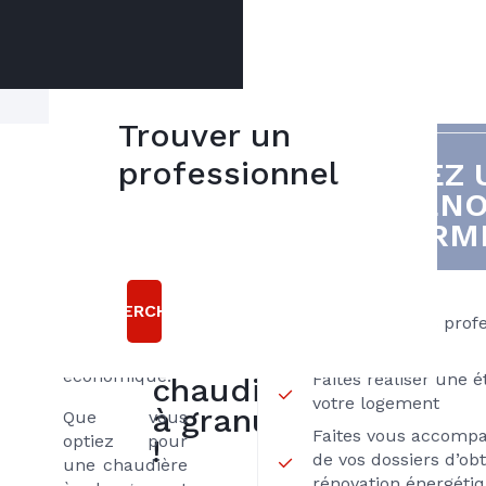
Trouver un
Avec un
professionnel
VOUS AVEZ 
5
rendement
DE RÉNO
bonnes
situé entre
THERMI
80% et 100%,
raisons
les chaudières
à granulés
choisir
produisent
RECHERCHER
Axenergie
Passez par des prof
une chaleur
Proximité
pour sa
confortable et
économique.
Faites réaliser une 
chaudière
votre logement
à granulés
Que vous
Faites vous accomp
optiez pour
!
de vos dossiers d’obt
une chaudière
rénovation énergéti