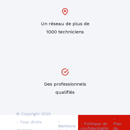
Un réseau de plus de
1000 techniciens
Des professionnels
qualifiés
© Copyright 2025
-
-
- Tous droits
- Politique de
Plan
Mentions
confidentialité
du