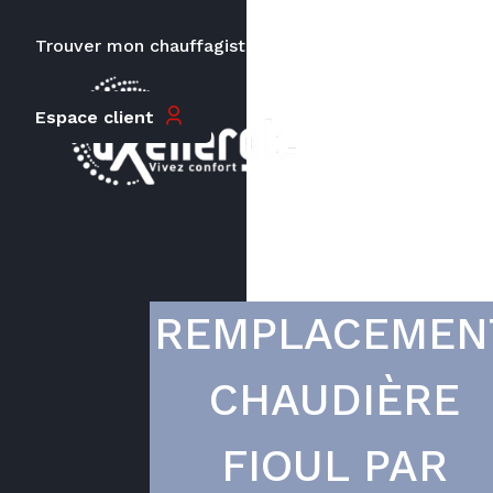
Trouver mon chauffagiste
Carrières
Le prix peut varier en fonction de
Espace client
la puissance, du type de votre
appareil et de votre lieu
d’habitation.
REMPLACEMEN
CHAUDIÈRE
FIOUL PAR