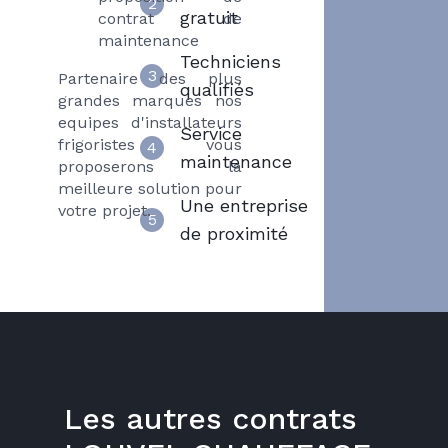
2
gratuit
contrat de
maintenance
Techniciens
3
Partenaire des plus
qualifiés
grandes marques nos
equipes d'installateurs
Service
frigoristes vous
4
maintenance
proposerons la
meilleure solution pour
Une entreprise
votre projet.
5
de proximité
Les autres contrats