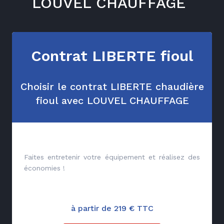
LOUVEL CHAUFFAGE
Contrat LIBERTE fioul
Choisir le contrat LIBERTE chaudière
fioul avec LOUVEL CHAUFFAGE
Faites entretenir votre équipement et réalisez des
économies !
à partir de 219 € TTC