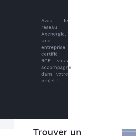
Avec le 
réseau 
Axenergie, 
une 
entreprise 
certifié 
RGE vous 
accompagne 
dans votre 
projet !
Trouver un